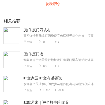
发表评论
相关推荐
厦门-厦门西坑村
票价详情暂无适宜四季皆宜电话暂无简介您好。很高兴和您在厦门西坑村相遇。西坑村在厦门同安的西北最角上，与西藏在中国版图的位置极其相似，号称厦门的“西...
86
1
生活
厦门-厦门港
音频来源于链景旅行地址鹭江道厦门港客运站附近票价描述暂无开放时间全天开放乘车信息暂无
101
1
生活
叶文家园|叶文有话要说
欢迎各位关注和订阅我参与创作的喜马自制深夜陪伴谈话栏目《听你说·百态人声》【听你说·百态人声】每晚直播连线真实人间故事|叶文现场互动中|人间冷暖，抱团取暖每周...
3.69亿
2998
生活
默默道来｜讲个故事给你听