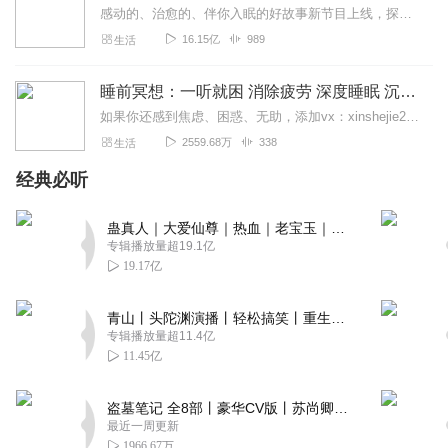
感动的、治愈的、伴你入眠的好故事新节目上线，探索现实世界的无尽魅力，追求对生活的真实记录《听见人间真相》（点击名称，直达专辑）网易人间故事集持续更新中，邀您关注...
16.15亿
989
生活
睡前冥想：一听就困 消除疲劳 深度睡眠 沉浸体验
如果你还感到焦虑、困惑、无助，添加vx：xinshejie2018、vx公众号：宣萱心伴，与主播宣萱开启心灵交流之旅，共建温暖的精神家园！如果你喜欢我的内容，请...
2559.68万
338
生活
经典必听
蛊真人｜大爱仙尊｜热血｜老宝玉｜多人VIP免费有声剧
专辑播放量超19.1亿
19.17亿
青山丨头陀渊演播丨轻松搞笑丨重生穿越丨古代权谋丨VIP免费 | 多人有声剧
专辑播放量超11.4亿
11.45亿
盗墓笔记 全8部丨豪华CV版丨苏尚卿&边江 领衔 多人有声剧丨冠声文化丨南派三叔
最近一周更新
1966.67万