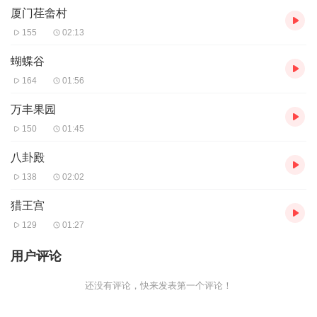
厦门荏畲村
155
02:13
蝴蝶谷
164
01:56
万丰果园
150
01:45
八卦殿
138
02:02
猎王宫
129
01:27
用户评论
还没有评论，快来发表第一个评论！