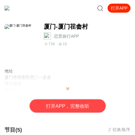
打开APP
厦门-厦门荏畲村
恋景旅行APP
736
10
地址
厦门市同安区四二一县道
票价描述
暂无
开放时间
全天
打
开
A
P
P，完整收听
乘车信息
暂无
音频来源于链景旅行
节目(5)
切换顺序