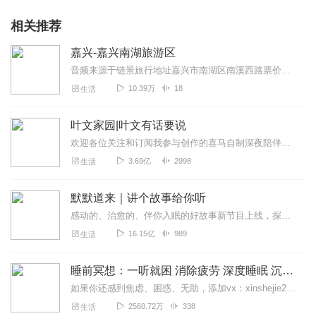
相关推荐
嘉兴-嘉兴南湖旅游区
音频来源于链景旅行地址嘉兴市南湖区南溪西路票价描述暂无开放时间景区全天可进入，售票时间8:00-16:30（11月-次年3月）；8:00-17:00...
10.39万
18
生活
叶文家园|叶文有话要说
欢迎各位关注和订阅我参与创作的喜马自制深夜陪伴谈话栏目《听你说·百态人声》【听你说·百态人声】每晚直播连线真实人间故事|叶文现场互动中|人间冷暖，抱团取暖每周...
3.69亿
2998
生活
默默道来｜讲个故事给你听
感动的、治愈的、伴你入眠的好故事新节目上线，探索现实世界的无尽魅力，追求对生活的真实记录《听见人间真相》（点击名称，直达专辑）网易人间故事集持续更新中，邀您关注...
16.15亿
989
生活
睡前冥想：一听就困 消除疲劳 深度睡眠 沉浸体验
如果你还感到焦虑、困惑、无助，添加vx：xinshejie2018、vx公众号：宣萱心伴，与主播宣萱开启心灵交流之旅，共建温暖的精神家园！如果你喜欢我的内容，请...
2560.72万
338
生活