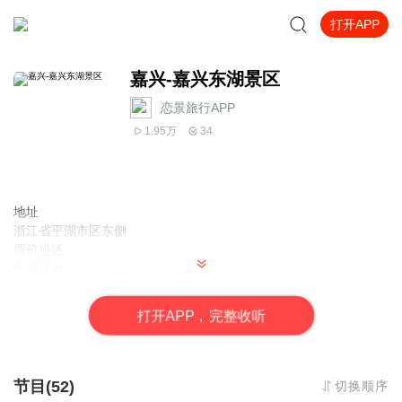
打开APP
嘉兴-嘉兴东湖景区
恋景旅行APP
1.95万
34
地址
浙江省平湖市区东侧
票价描述
免费开放
开放时间
全天
打
开
A
P
P，完整收听
乘车信息
暂无
音频来源于链景旅行
节目(52)
切换顺序