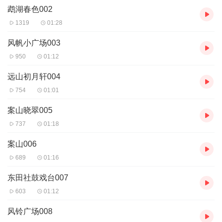
鹉湖春色002
1319
01:28
风帆小广场003
950
01:12
远山初月轩004
754
01:01
案山晓翠005
737
01:18
案山006
689
01:16
东田社鼓戏台007
603
01:12
风铃广场008