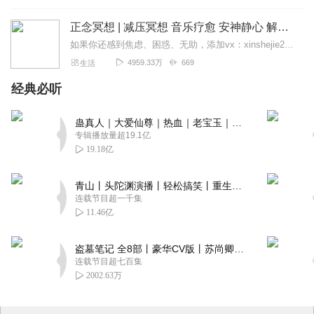
正念冥想 | 减压冥想 音乐疗愈 安神静心 解郁降噪
如果你还感到焦虑、困惑、无助，添加vx：xinshejie2018、vx公众号：宣萱心伴，与主播宣萱开启心灵交流之旅，共建温暖的精神家园！如果你喜欢我的内容，请...
4959.33万
669
生活
经典必听
蛊真人｜大爱仙尊｜热血｜老宝玉｜多人VIP免费有声剧
专辑播放量超19.1亿
19.18亿
青山丨头陀渊演播丨轻松搞笑丨重生穿越丨古代权谋丨VIP免费 | 多人有声剧
连载节目超一千集
11.46亿
盗墓笔记 全8部丨豪华CV版丨苏尚卿&边江 领衔 多人有声剧丨冠声文化丨南派三叔
连载节目超七百集
2002.63万