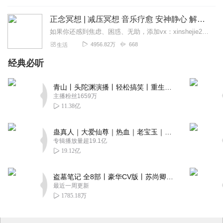
正念冥想 | 减压冥想 音乐疗愈 安神静心 解郁降噪
如果你还感到焦虑、困惑、无助，添加vx：xinshejie2018、vx公众号：宣萱心伴，与主播宣萱开启心灵交流之旅，共建温暖的精神家园！如果你喜欢我的内容，请...
4956.82万
668
生活
经典必听
青山丨头陀渊演播丨轻松搞笑丨重生穿越丨古代权谋丨VIP免费 | 多人有声剧
主播粉丝1659万
11.38亿
蛊真人｜大爱仙尊｜热血｜老宝玉｜多人VIP免费有声剧
专辑播放量超19.1亿
19.12亿
盗墓笔记 全8部丨豪华CV版丨苏尚卿&边江 领衔 多人有声剧丨冠声文化丨南派三叔
最近一周更新
1785.18万