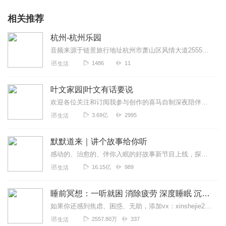
相关推荐
杭州-杭州乐园
音频来源于链景旅行地址杭州市萧山区风情大道2555号（休博园内）票价描述暂无开放时间周一至周五10:00-17:00；周六、周日及法定节假日9:30...
1486
11
生活
叶文家园|叶文有话要说
欢迎各位关注和订阅我参与创作的喜马自制深夜陪伴谈话栏目《听你说·百态人声》【听你说·百态人声】每晚直播连线真实人间故事|叶文现场互动中|人间冷暖，抱团取暖每周...
3.69亿
2995
生活
默默道来｜讲个故事给你听
感动的、治愈的、伴你入眠的好故事新节目上线，探索现实世界的无尽魅力，追求对生活的真实记录《听见人间真相》（点击名称，直达专辑）网易人间故事集持续更新中，邀您关注...
16.15亿
989
生活
睡前冥想：一听就困 消除疲劳 深度睡眠 沉浸体验
如果你还感到焦虑、困惑、无助，添加vx：xinshejie2018、vx公众号：宣萱心伴，与主播宣萱开启心灵交流之旅，共建温暖的精神家园！如果你喜欢我的内容，请...
2557.80万
337
生活