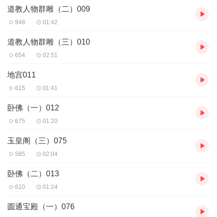
道教人物群雕（二）009
驾车路线 ①上海出发：市区—沪杭高速—杭州绕城高速—萧山出口
—江南大道—东信大道—浦沿路—景区。 杭州出发：市区—钱江一
948
01:42
桥(钱塘江大桥)—江南大道—东信大道—浦沿路—景区。 南京出
发：杭宁高速—杭州绕城高速—江南大道—东信大道—浦沿路—景
道教人物群雕（三）010
区。 ②1、过钱江一桥(钱塘江大桥)——江南大道——东信大道——
654
02:51
浦沿路——往闻堰、义桥方向直达景区、酒店； 2、过钱江二桥(彭
埠大桥)——通惠路——亚太路——万达路直达景区、酒店； 3、过
地宫011
钱江三桥(西兴大桥)——江南大道——东信大道——浦沿路往闻堰、
615
01:41
义桥方向直达景区、酒店； 4、过钱江四桥(复兴大桥)——时代大道
——滨文路——浦沿路往闻堰、义桥方向直达景区、酒店； 外地游
卧佛（一）012
客：上海、苏南、浙江等地游客走杭州绕城南线高速义桥出口，右
行1公里 乘车路线 上海出发：上海南站做火车或汽车到杭州，在火
675
01:20
车站乘公交车或者打的到达景区。 乘出租车起步费10元。 南京出
玉皇阁（三）075
发：南京汽车站乘火车或汽车到杭州，然后换乘市内交通或打的到
景区。 市内交通：杭州公交总管塘522路、汽车南站322路、城站火
585
02:04
车站561路直达景区 ，萧山公交726路、719路、26路、6路、19路
直达景区。
卧佛（二）013
音频来源于链景旅行
610
01:24
圆通宝殿（一）076