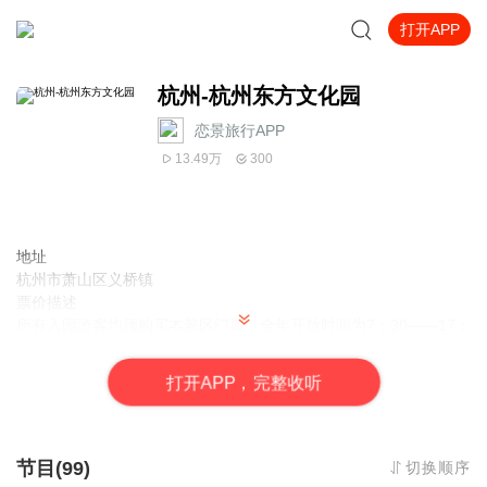
打开APP
杭州-杭州东方文化园
恋景旅行APP
13.49万
300
地址
杭州市萧山区义桥镇
票价描述
所有入园游客均须购买本景区门票，全年开放时间为7：30——17：
00，固定节目《观音显圣》每天演示四场，分别为9：00—9：20 、
10：30—10：50、13：00—13：20 、14：30—14：50。以上时
打
开
A
P
P，完整收听
间如有变动，以景区当天公告为准。 本景区门票实行联票多点检
票，请游客妥善保管门票，以备下一入口检票通行。
开放时间
07:30 - 17:00
节目(99)
切换顺序
乘车信息