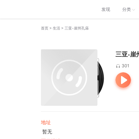
发现
分类
>
>
首页
生活
三亚-崖州孔庙
三亚-崖
301
地址
暂无