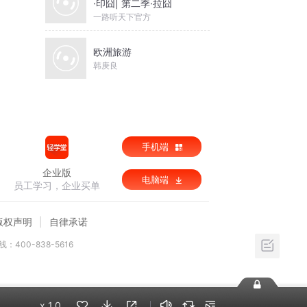
·印囧| 第二季·拉囧
一路听天下官方
欧洲旅游
韩庚良
手机端
企业版
电脑端
员工学习，企业买单
版权声明
自律承诺
：400-838-5616
x
1.0