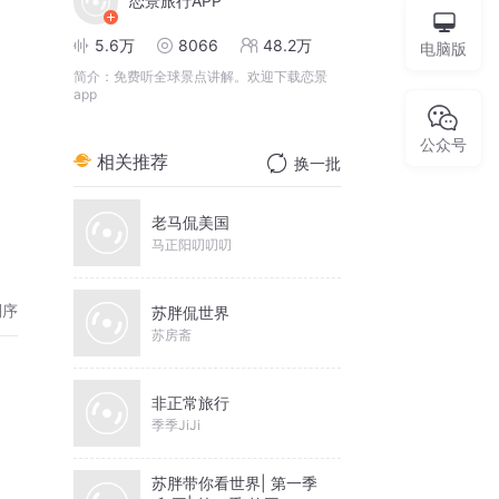
恋景旅行APP
5.6万
8066
48.2万
电脑版
简介：
免费听全球景点讲解。欢迎下载恋景
app
公众号
相关推荐
换一批
老马侃美国
马正阳叨叨叨
倒序
苏胖侃世界
苏房斋
非正常旅行
季季JiJi
苏胖带你看世界| 第一季