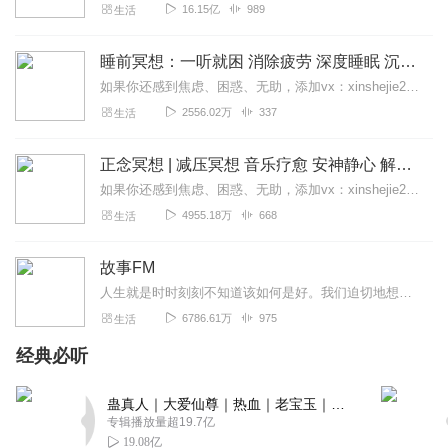
16.15亿
989
生活
睡前冥想：一听就困 消除疲劳 深度睡眠 沉浸体验
如果你还感到焦虑、困惑、无助，添加vx：xinshejie2018、vx公众号：宣萱心伴，与主播宣萱开启心灵交流之旅，共建温暖的精神家园！如果你喜欢我的内容，请...
2556.02万
337
生活
正念冥想 | 减压冥想 音乐疗愈 安神静心 解郁降噪
如果你还感到焦虑、困惑、无助，添加vx：xinshejie2018、vx公众号：宣萱心伴，与主播宣萱开启心灵交流之旅，共建温暖的精神家园！如果你喜欢我的内容，请...
4955.18万
668
生活
故事FM
人生就是时时刻刻不知道该如何是好。我们迫切地想知道怎么解决问题，也同样挣扎着寻求理解和安慰。这样的你，并不孤独。重获新生的抑郁症病人；用一辈子摆脱原生家庭阴影的...
6786.61万
975
生活
经典必听
蛊真人｜大爱仙尊｜热血｜老宝玉｜多人VIP免费有声剧
专辑播放量超19.7亿
19.08亿