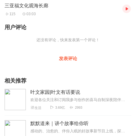
三亚福文化观海长廊
115
03:03
用户评论
还没有评论，快来发表第一个评论！
发表评论
相关推荐
叶文家园|叶文有话要说
欢迎各位关注和订阅我参与创作的喜马自制深夜陪伴谈话栏目《听你说·百态人声》【听你说·百态人声】每晚直播连线真实人间故事|叶文现场互动中|人间冷暖，抱团取暖每周...
3.69亿
2993
生活
默默道来｜讲个故事给你听
感动的、治愈的、伴你入眠的好故事新节目上线，探索现实世界的无尽魅力，追求对生活的真实记录《听见人间真相》（点击名称，直达专辑）网易人间故事集持续更新中，邀您关注...