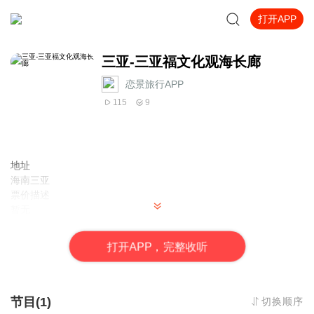
打开APP
三亚-三亚福文化观海长廊
恋景旅行APP
115
9
地址
海南三亚
票价描述
暂无
开放时间
全天
打
开
A
P
P，完整收听
乘车信息
暂无
音频来源于链景旅行
节目(1)
切换顺序