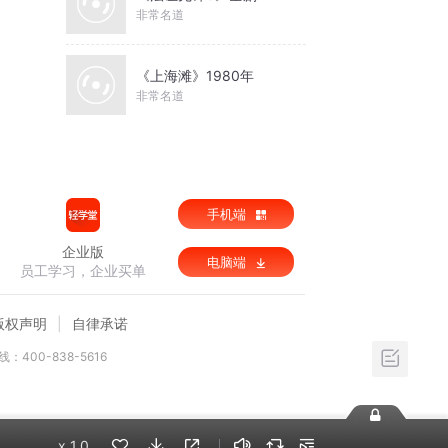
非常名道
《上海滩》1980年
非常名道
手机端
企业版
电脑端
员工学习，企业买单
版权声明
自律承诺
：400-838-5616
x
1.0