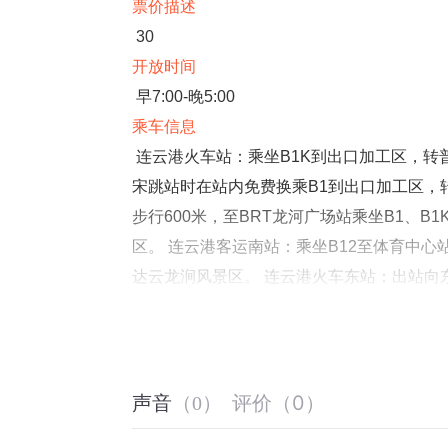
票价描述
30
开放时间
早7:00-晚5:00
乘车信息
连云港火车站：乘坐B1K到出口加工区，转
宋跳站时在站内免费换乘B1到出口加工区，
步行600米，至BRT龙河广场站乘坐B1、B
区。 连云港客运南站：乘坐B12至体育中心
达云龙涧风景区。 连云港火车东站：出站向
游5路可直达云龙涧风景区。 花果山风景区
涧风景区。 连岛度假区：乘坐普通公交游6
方公园、墟沟：乘普通公交游5路可直达云龙
音频来源于链景旅行
评价
（
0
）
声音
（
0
）