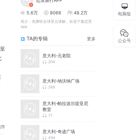
恋景旅行APP
5.6万
8066
48.2万
电脑版
简介：
免费听全球景点讲解。欢迎下载恋景
app
TA的专辑
更多
公众号
1至
意大利-元老院
北
206
直
意大利-纳沃纳广场
交
369
龙
意大利-帕拉波尔提亚尼
一
教堂
77
倒序
意大利-奇迹广场
494