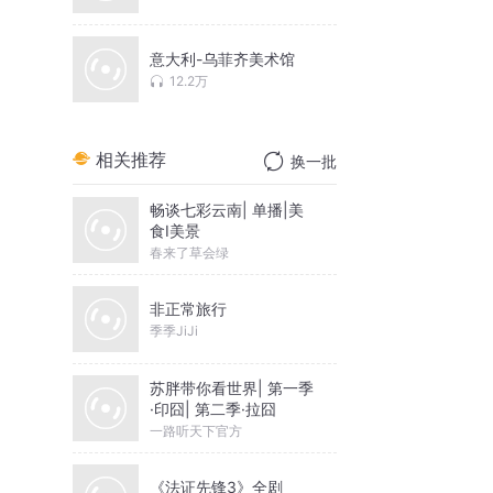
意大利-乌菲齐美术馆
12.2万
相关推荐
换一批
畅谈七彩云南| 单播|美
食I美景
春来了草会绿
非正常旅行
季季JiJi
苏胖带你看世界| 第一季
·印囧| 第二季·拉囧
一路听天下官方
《法证先锋3》全剧