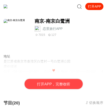
打开APP
南京-南京白鹭洲
恋景旅行APP
7015
127
地址
是江苏省南京市秦淮区白鹭村一号白鹭洲公园
票价描述
白天（06:00——17:00）：20元/人/次 晚间（17:00——20:00）：4
0元/人/次 1、门票优惠政策： （1） 游客凭票入园，每票一人，1.3
米——1.5米儿童半票入园，1.3米以下儿童免票入园（须成人陪
打
开
A
P
P，完整收听
同）。 （2） 中、小学生白天团体（团体30人以上）凭介绍信购票
半价优惠，其它团体凭介绍信八折优惠。 （3） 离休干部、六十岁
以上老人、残疾人、现役军人凭离休证、老人证、残疾证、军人证
在规定时间内免费入园（仅限白天）。 2、园内亲水区域较大，游乐
节目(20)
切换顺序
设施较多，请游客朋友们注意安全。 3、如有游客需入园参观游览，