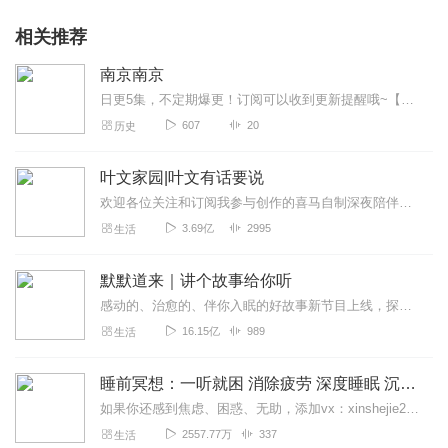
相关推荐
南京南京
日更5集，不定期爆更！订阅可以收到更新提醒哦~【内容简介】1937年12月13日，日本侵略军占领南京。在华中派遣军司令官松井石根和第六师团长谷寿夫的...
607
20
历史
叶文家园|叶文有话要说
欢迎各位关注和订阅我参与创作的喜马自制深夜陪伴谈话栏目《听你说·百态人声》【听你说·百态人声】每晚直播连线真实人间故事|叶文现场互动中|人间冷暖，抱团取暖每周...
3.69亿
2995
生活
默默道来｜讲个故事给你听
感动的、治愈的、伴你入眠的好故事新节目上线，探索现实世界的无尽魅力，追求对生活的真实记录《听见人间真相》（点击名称，直达专辑）网易人间故事集持续更新中，邀您关注...
16.15亿
989
生活
睡前冥想：一听就困 消除疲劳 深度睡眠 沉浸体验
如果你还感到焦虑、困惑、无助，添加vx：xinshejie2018、vx公众号：宣萱心伴，与主播宣萱开启心灵交流之旅，共建温暖的精神家园！如果你喜欢我的内容，请...
2557.77万
337
生活