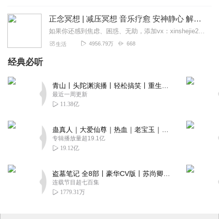
正念冥想 | 减压冥想 音乐疗愈 安神静心 解郁降噪
如果你还感到焦虑、困惑、无助，添加vx：xinshejie2018、vx公众号：宣萱心伴，与主播宣萱开启心灵交流之旅，共建温暖的精神家园！如果你喜欢我的内容，请...
4956.79万
668
生活
经典必听
青山丨头陀渊演播丨轻松搞笑丨重生穿越丨古代权谋丨VIP免费 | 多人有声剧
最近一周更新
11.38亿
蛊真人｜大爱仙尊｜热血｜老宝玉｜多人VIP免费有声剧
专辑播放量超19.1亿
19.12亿
盗墓笔记 全8部丨豪华CV版丨苏尚卿&边江 领衔 多人有声剧丨冠声文化丨南派三叔
连载节目超七百集
1779.31万