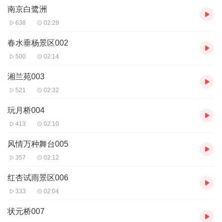
南京白鹭洲
可通过携程旅游网购买八折公园 门票（白天：16元/人/次；晚间：3
0元/人/次）。
638
02:29
开放时间
17:00-22:00
春水垂杨景区002
乘车信息
500
02:14
1、公交路线; 建康路•夫子庙站：4路、7路、30路、31路、40路、4
4路、49路、62路、95路、166路 2、武定门站：23路、26路、33
湘兰苑003
路、43路、63路、81路、87路、88路、301路、305路、317路、7
521
02:32
03路、706路 3、地铁：三号线武定门站或夫子庙站
音频来源于链景旅行
玩月桥004
413
02:10
风情万种舞台005
357
02:12
红杏试雨景区006
333
02:04
状元桥007