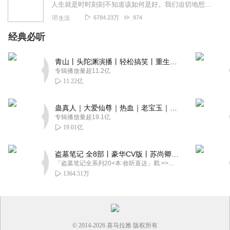
人生就是时时刻刻不知道该如何是好。我们迫切地想知道怎么解决问题，也同样挣扎着寻求理解和安慰。这样的你，并不孤独。重获新生的抑郁症病人；用一辈子摆脱原生家庭阴影的...
6784.23万
974
生活
经典必听
青山丨头陀渊演播丨轻松搞笑丨重生穿越丨古代权谋丨VIP免费 | 多人有声剧
专辑播放量超11.2亿
11.22亿
蛊真人｜大爱仙尊｜热血｜老宝玉｜多人VIP免费有声剧
专辑播放量超19.1亿
19.01亿
盗墓笔记 全8部丨豪华CV版丨苏尚卿&边江 领衔 多人有声剧丨冠声文化丨南派三叔
「盗墓笔记全系列20+本 收听直达」戳 >>改编自南派三叔同名作品，腾讯音乐娱乐集团出品，冠声文化制作，...
1364.51万
© 2014-
2026
喜马拉雅 版权所有