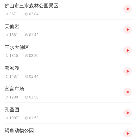
佛山市三水森林公园景区
0，此线分段收费，全程约9元，行驶约1-1.5小时。
音频来源于链景旅行
3671
03:04
天仙岩
1861
01:42
三水大佛区
1815
02:26
鸳鸯湖
1487
01:44
宣言广场
1230
01:58
孔圣园
1097
01:53
鳄鱼动物公园