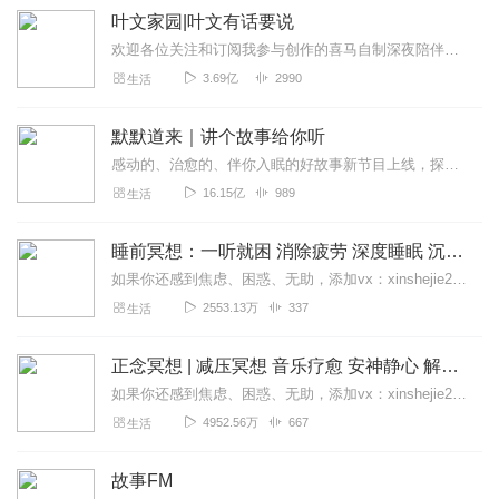
叶文家园|叶文有话要说
欢迎各位关注和订阅我参与创作的喜马自制深夜陪伴谈话栏目《听你说·百态人声》【听你说·百态人声】每晚直播连线真实人间故事|叶文现场互动中|人间冷暖，抱团取暖每周...
3.69亿
2990
生活
默默道来｜讲个故事给你听
感动的、治愈的、伴你入眠的好故事新节目上线，探索现实世界的无尽魅力，追求对生活的真实记录《听见人间真相》（点击名称，直达专辑）网易人间故事集持续更新中，邀您关注...
16.15亿
989
生活
睡前冥想：一听就困 消除疲劳 深度睡眠 沉浸体验
如果你还感到焦虑、困惑、无助，添加vx：xinshejie2018、vx公众号：宣萱心伴，与主播宣萱开启心灵交流之旅，共建温暖的精神家园！如果你喜欢我的内容，请...
2553.13万
337
生活
正念冥想 | 减压冥想 音乐疗愈 安神静心 解郁降噪
如果你还感到焦虑、困惑、无助，添加vx：xinshejie2018、vx公众号：宣萱心伴，与主播宣萱开启心灵交流之旅，共建温暖的精神家园！如果你喜欢我的内容，请...
4952.56万
667
生活
故事FM