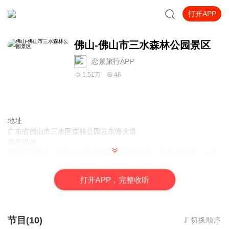
打开APP
佛山-佛山市三水森林公园景区
恋景旅行APP
1.51万
46
地址
广东省佛山市三水区森林公园云东海大道
票价描述
进园门票免费；园内小景点门票：孔圣园25元，鳄鱼湖20元，大佛
区免费。
开放时间
打
开
A
P
P，完整收听
8:30-17:30
乘车信息
在佛山市内（佛山火车站或祖庙）乘坐旅游城巴3线至三水汽车站，
然后再换乘三水区域公交619路、633路至森林公园。 佛山旅游城巴
节目(10)
切换顺序
3线（魁奇路地铁站- 三水荷花世界）首末班时间参考：6:00-19:3