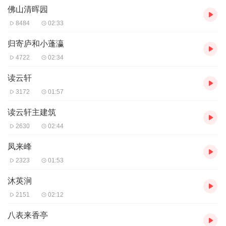
佛山清晖园
8484
02:33
归寄庐和小蓬瀛
4722
02:34
读云轩
3172
01:57
读云轩主建筑
2630
02:44
凤来峰
2323
01:53
沐英涧
2151
02:12
八表来香亭