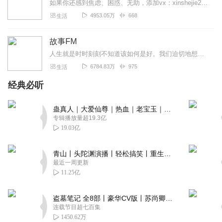
如果你还感到焦虑、困惑、无助，添加vx：xinshejie2018、vx公众号：宣萱心伴，与主播宣萱开启心灵交流之旅，共建温暖的精神家园！如果你喜欢我的内容，请...
4953.05万
668
生活
故事FM
人生就是时时刻刻不知道该如何是好。我们迫切地想知道怎么解决问题，也同样挣扎着寻求理解和安慰。这样的你，并不孤独。重获新生的抑郁症病人；用一辈子摆脱原生家庭阴影的...
6784.83万
975
生活
经典必听
蛊真人｜大爱仙尊｜热血｜老宝玉｜多人VIP免费有声剧
专辑播放量超19.3亿
19.03亿
青山丨头陀渊演播丨轻松搞笑丨重生穿越丨古代权谋丨VIP免费 | 多人有声剧
最近一周更新
11.25亿
盗墓笔记 全8部丨豪华CV版丨苏尚卿&边江 领衔 多人有声剧丨冠声文化丨南派三叔
连载节目超七百集
1450.62万