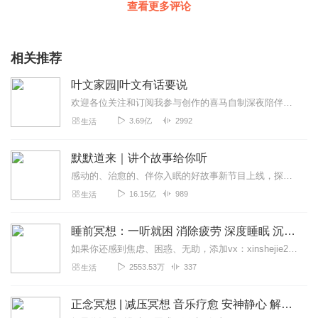
查看更多评论
相关推荐
叶文家园|叶文有话要说
欢迎各位关注和订阅我参与创作的喜马自制深夜陪伴谈话栏目《听你说·百态人声》【听你说·百态人声】每晚直播连线真实人间故事|叶文现场互动中|人间冷暖，抱团取暖每周...
3.69亿
2992
生活
默默道来｜讲个故事给你听
感动的、治愈的、伴你入眠的好故事新节目上线，探索现实世界的无尽魅力，追求对生活的真实记录《听见人间真相》（点击名称，直达专辑）网易人间故事集持续更新中，邀您关注...
16.15亿
989
生活
睡前冥想：一听就困 消除疲劳 深度睡眠 沉浸体验
如果你还感到焦虑、困惑、无助，添加vx：xinshejie2018、vx公众号：宣萱心伴，与主播宣萱开启心灵交流之旅，共建温暖的精神家园！如果你喜欢我的内容，请...
2553.53万
337
生活
正念冥想 | 减压冥想 音乐疗愈 安神静心 解郁降噪