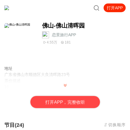
打开APP
佛山-佛山清晖园
恋景旅行APP
4.55万
181
地址
广东省佛山市顺德区大良清晖路23号
票价描述
15
开放时间
8:30-17:30
打
开
A
P
P，完整收听
乘车信息
交通信息： 乘坐301路空调、303路、305路、309路、311路、319
路、320路、363路、905路、906路、k371路、佛314路、佛山城巴
禅城-顺德线、旅游城巴4线至“清晖园”站下。
节目(24)
切换顺序
音频来源于链景旅行