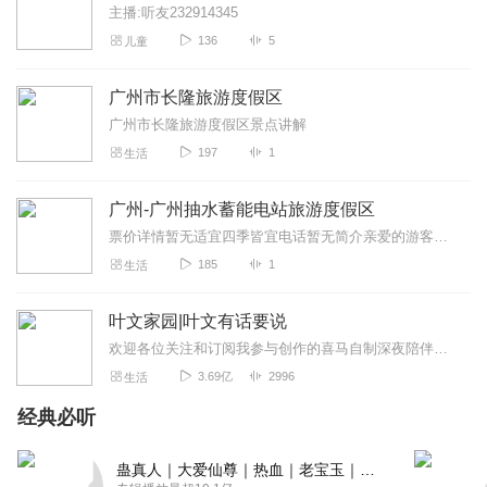
主播:听友232914345
136
5
儿童
广州市长隆旅游度假区
广州市长隆旅游度假区景点讲解
197
1
生活
广州-广州抽水蓄能电站旅游度假区
票价详情暂无适宜四季皆宜电话暂无简介亲爱的游客朋友您好，欢迎您来到广州抽水蓄能电站旅游度假区。这里拥有世界最大的抽水蓄能电站、三星级的双湖酒店、各...
185
1
生活
叶文家园|叶文有话要说
欢迎各位关注和订阅我参与创作的喜马自制深夜陪伴谈话栏目《听你说·百态人声》【听你说·百态人声】每晚直播连线真实人间故事|叶文现场互动中|人间冷暖，抱团取暖每周...
3.69亿
2996
生活
经典必听
蛊真人｜大爱仙尊｜热血｜老宝玉｜多人VIP免费有声剧