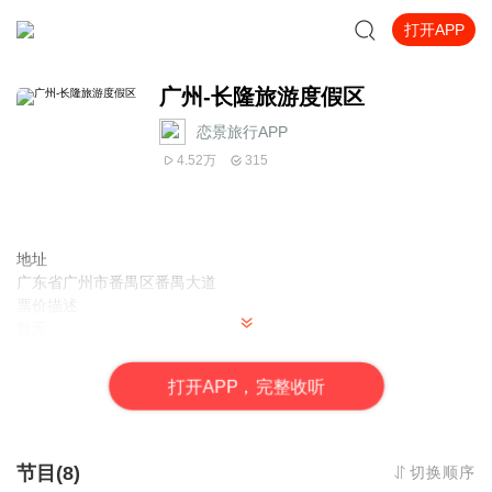
打开APP
广州-长隆旅游度假区
恋景旅行APP
4.52万
315
地址
广东省广州市番禺区番禺大道
票价描述
暂无
开放时间
由于涉及5个园区，不同景区开放时间各不一致，大部分园区开放时
打
开
A
P
P，完整收听
间为9:30-18:00左右，大马戏除外，大马戏为晚上开演，可点击介
绍中小景点链接或者官网查看具体各景区开放时间。
乘车信息
暂无
节目(8)
切换顺序
音频来源于链景旅行