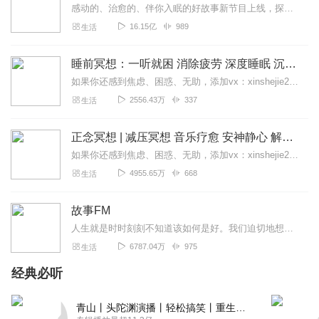
感动的、治愈的、伴你入眠的好故事新节目上线，探索现实世界的无尽魅力，追求对生活的真实记录《听见人间真相》（点击名称，直达专辑）网易人间故事集持续更新中，邀您关注...
16.15亿
989
生活
睡前冥想：一听就困 消除疲劳 深度睡眠 沉浸体验
如果你还感到焦虑、困惑、无助，添加vx：xinshejie2018、vx公众号：宣萱心伴，与主播宣萱开启心灵交流之旅，共建温暖的精神家园！如果你喜欢我的内容，请...
2556.43万
337
生活
正念冥想 | 减压冥想 音乐疗愈 安神静心 解郁降噪
如果你还感到焦虑、困惑、无助，添加vx：xinshejie2018、vx公众号：宣萱心伴，与主播宣萱开启心灵交流之旅，共建温暖的精神家园！如果你喜欢我的内容，请...
4955.65万
668
生活
故事FM
人生就是时时刻刻不知道该如何是好。我们迫切地想知道怎么解决问题，也同样挣扎着寻求理解和安慰。这样的你，并不孤独。重获新生的抑郁症病人；用一辈子摆脱原生家庭阴影的...
6787.04万
975
生活
经典必听
青山丨头陀渊演播丨轻松搞笑丨重生穿越丨古代权谋丨VIP免费 | 多人有声剧