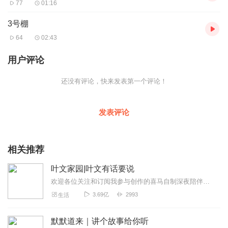
77
01:16
3号棚
64
02:43
用户评论
还没有评论，快来发表第一个评论！
发表评论
相关推荐
叶文家园|叶文有话要说
欢迎各位关注和订阅我参与创作的喜马自制深夜陪伴谈话栏目《听你说·百态人声》【听你说·百态人声】每晚直播连线真实人间故事|叶文现场互动中|人间冷暖，抱团取暖每周...
3.69亿
2993
生活
默默道来｜讲个故事给你听