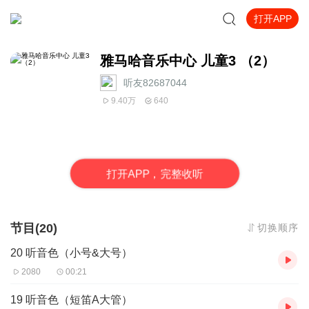
打开APP
雅马哈音乐中心 儿童3 （2）
听友82687044
9.40万
640
打
开
A
P
P，完整收听
节目(20)
切换顺序
20 听音色（小号&大号）
2080
00:21
19 听音色（短笛A大管）