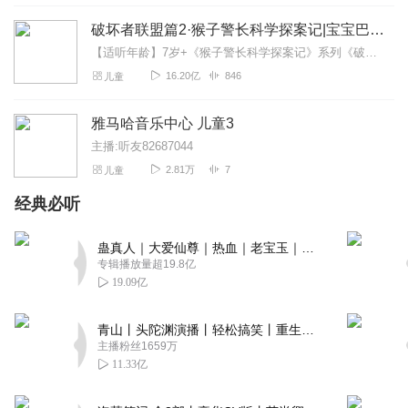
破坏者联盟篇2·猴子警长科学探案记|宝宝巴士故事
【适听年龄】7岁+《猴子警长科学探案记》系列《破坏者联盟篇1·猴子警长科学探案记》>>>《破坏者联盟篇2·猴子警长科学探案记》>>>《破坏者联盟篇3·猴子警长科...
16.20亿
846
儿童
雅马哈音乐中心 儿童3
主播:听友82687044
2.81万
7
儿童
经典必听
蛊真人｜大爱仙尊｜热血｜老宝玉｜多人VIP免费有声剧
专辑播放量超19.8亿
19.09亿
青山丨头陀渊演播丨轻松搞笑丨重生穿越丨古代权谋丨VIP免费 | 多人有声剧
主播粉丝1659万
11.33亿