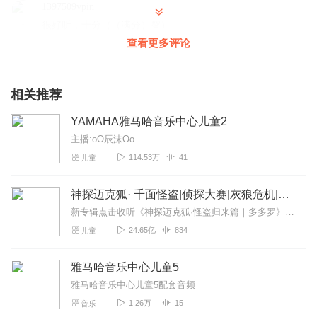
1397509vpin
很好听，十分（（满分）💯）
查看更多评论
回复
2022-05-02
0
橙子_唐三霍雨浩_
相关推荐
呵呵健康快乐 退了吧
回复
2022-02-10
0
YAMAHA雅马哈音乐中心儿童2
主播:oO辰沫Oo
海贼王索隆之王
114.53万
41
儿童
一点都不好听太难听了
回复
2022-06-11
1
神探迈克狐· 千面怪盗|侦探大赛|灰狼危机|多多罗
新专辑点击收听《神探迈克狐·怪盗归来篇｜多多罗》！！！>>>点击进入主播橱窗购买《神探迈克狐》系列图书吧!<<<多多罗故事【点击前往】收听多多罗其他好玩有趣的故...
24.65亿
834
儿童
雅马哈音乐中心儿童5
雅马哈音乐中心儿童5配套音频
1.26万
15
音乐