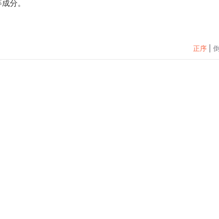
等成分。
正序
|