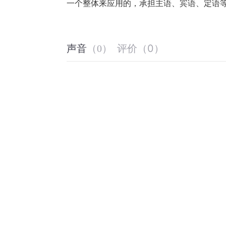
一个整体来应用的，承担主语、宾语、定语
评价
（
0
）
声音
（
0
）