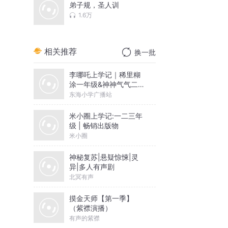
弟子规，圣人训
1.6万
相关推荐
换一批
李哪吒上学记｜稀里糊
涂一年级&神神气气二年
级
东海小学广播站
米小圈上学记:一二三年
级 | 畅销出版物
米小圈
神秘复苏|悬疑惊悚|灵
异|多人有声剧
北冥有声
摸金天师【第一季】
（紫襟演播）
有声的紫襟