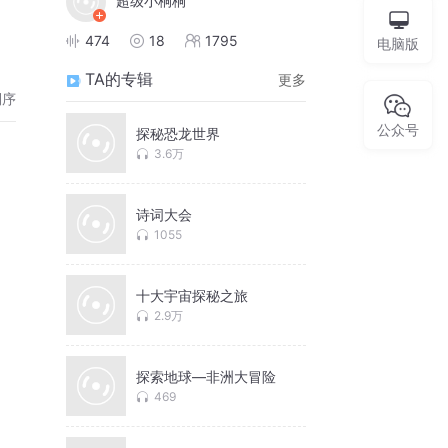
超级小桐桐
474
18
1795
电脑版
TA的专辑
更多
倒序
公众号
探秘恐龙世界
3.6万
诗词大会
1055
十大宇宙探秘之旅
2.9万
探索地球—非洲大冒险
469