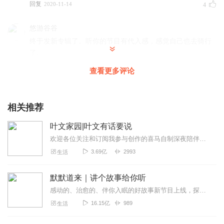
回复
2020-11-14
4
悠游谷谷
终于发新专辑了。听你的节目有代入感，感觉自己也去骑行
了。
回复
2020-10-13
3
查看更多评论
天地M修行
摩旅！稀泥中滑倒，皮卡司機大哥伸出援手！人生，多美
相关推荐
好！路上，更多美好！
叶文家园|叶文有话要说
回复
2022-09-22
2
欢迎各位关注和订阅我参与创作的喜马自制深夜陪伴谈话栏目《听你说·百态人声》【听你说·百态人声】每晚直播连线真实人间故事|叶文现场互动中|人间冷暖，抱团取暖每周...
3.69亿
2993
生活
抓住一只凹凸曼
非常喜欢主播的声音以及节奏感，虽然有时候有点 碎碎念之
默默道来｜讲个故事给你听
类的，但是每次听完让人心情很平静，嗯，缓缓道来，不疾
不徐的讲述方式，虽然有点像 “白开水”一样平淡，反而问朋
感动的、治愈的、伴你入眠的好故事新节目上线，探索现实世界的无尽魅力，追求对生活的真实记录《听见人间真相》（点击名称，直达专辑）网易人间故事集持续更新中，邀您关注...
友在跟你讲家长里短的那种亲切感，哈哈哈，可能这么形容
16.15亿
989
生活
一个作品不太恰当，总之必须五星，希望主播多出这种好的