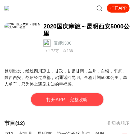
打开APP
2020国庆摩旅～昆明西安5000公
里
僵师9300
1.72万
138
昆明出发，经过四川凉山，甘孜，甘肃甘南，兰州，白银，平凉，
陕西西安。然后经过成都，昭通返回昆明。全程计划5000公里，单
人单车，只为路上遇见未知的幸福感。
打
开
A
P
P，完整收听
节目(12)
切换顺序
D12，水富县～昆明市，第一次长途高速，舒服