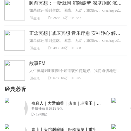
作
睡前冥想：一听就困 消除疲劳 深度睡眠 沉浸体验
回复
2023-02-02
1
如果你还感到焦虑、困惑、无助，添加vx：xinshejie2018、vx公众号：宣萱心伴，与主播宣萱开启心灵交流之旅，共建温暖的精神家园！如果你喜欢我的内容，请...
2556.16万
337
生活
正念冥想 | 减压冥想 音乐疗愈 安神静心 解郁降噪
如果你还感到焦虑、困惑、无助，添加vx：xinshejie2018、vx公众号：宣萱心伴，与主播宣萱开启心灵交流之旅，共建温暖的精神家园！如果你喜欢我的内容，请...
4955.30万
668
生活
故事FM
人生就是时时刻刻不知道该如何是好。我们迫切地想知道怎么解决问题，也同样挣扎着寻求理解和安慰。这样的你，并不孤独。重获新生的抑郁症病人；用一辈子摆脱原生家庭阴影的...
6786.66万
975
生活
经典必听
蛊真人｜大爱仙尊｜热血｜老宝玉｜多人VIP免费有声剧
专辑播放量超19.8亿
19.08亿
青山丨头陀渊演播丨轻松搞笑丨重生穿越丨古代权谋丨VIP免费 | 多人有声剧