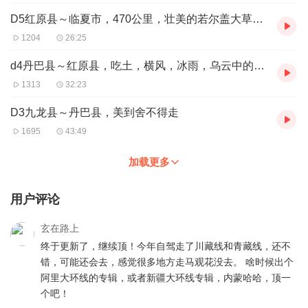
D5红原县～临夏市，470公里，壮美的若尔盖大草原和超爽的骑行
1204
26:25
d4丹巴县～红原县，吃土，横风，冰雨，乌云中的阳光
1313
32:23
D3九龙县～丹巴县，美到舍不得走
1695
43:49
加载更多
用户评论
玄在路上
终于更新了，继续顶！今年自驾走了川藏线和青藏线，还不
错，可能还会去，感觉很多地方走马观花没去。 啥时候出个
阿里大环线的专辑，或者新疆大环线专辑，内蒙哈哈，顶一
个吧！