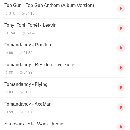
Top Gun - Top Gun Anthem (Album Version)
370
04:13
Tony! Toni! Toné! - Leavin
154
04:04
Tomandandy - Rooftop
88
01:58
Tomandandy - Resident Evil Suite
88
04:33
Tomandandy - Flying
83
01:58
Tomandandy - AxeMan
59
03:07
Star wars - Star Wars Theme