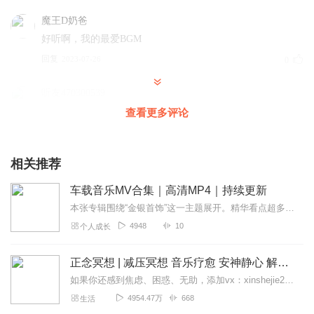
魔王D奶爸
好听啊，我的最爱BGM
回复
2023-07-26
0
听友470300539
声音好听，中音交叉，有一种很潮的新鲜感
查看更多评论
回复
2023-07-09
0
相关推荐
车载音乐MV合集｜高清MP4｜持续更新
本张专辑围绕“金银首饰”这一主题展开。精华看点超多哦！在这里，你能深入了解到金银首饰背后那些或温暖、或动人的故事，知晓它们如何跨越时光，成为承载情感、传承爱意...
4948
10
个人成长
正念冥想 | 减压冥想 音乐疗愈 安神静心 解郁降噪
如果你还感到焦虑、困惑、无助，添加vx：xinshejie2018、vx公众号：宣萱心伴，与主播宣萱开启心灵交流之旅，共建温暖的精神家园！如果你喜欢我的内容，请...
4954.47万
668
生活