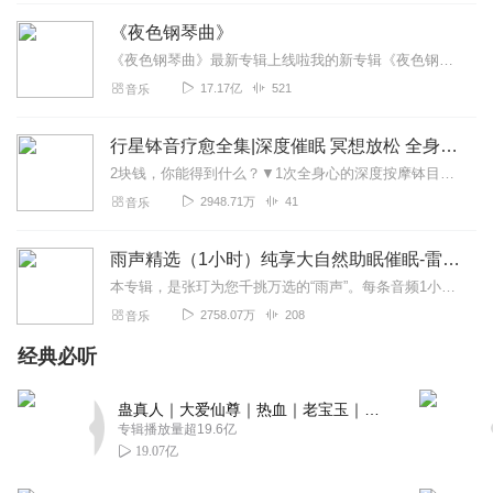
《夜色钢琴曲》
《夜色钢琴曲》最新专辑上线啦我的新专辑《夜色钢琴曲最新专辑》（点击跳转）已经上线，新专辑是《夜色钢琴曲》的升级版，我精选了诸多经典原创作品与大家分享，愿未来...
17.17亿
521
音乐
行星钵音疗愈全集|深度催眠 冥想放松 全身心深度按摩
2块钱，你能得到什么？▼1次全身心的深度按摩钵目前已广泛地被应用于美容Spa和按摩养生馆的疗程中，许多疗愈师使用铜钵在身体上，发现5分钟铜钵按摩的深度放松，效...
2948.71万
41
音乐
雨声精选（1小时）纯享大自然助眠催眠-雷雨声，下雨
本专辑，是张玎为您千挑万选的“雨声”。每条音频1小时，中间没有打扰。有轻柔细雨、淅淅沥沥；雨滴入水，滴答作响；隐隐雷声，隆隆为伴；流水潺潺，映入耳畔。这里没有音...
2758.07万
208
音乐
经典必听
蛊真人｜大爱仙尊｜热血｜老宝玉｜多人VIP免费有声剧
专辑播放量超19.6亿
19.07亿