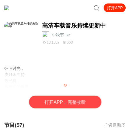
打开APP
高清车载音乐持续更新中
中秋节_kc
13.13万
668
怀旧时光，
岁月金曲捞
致经典，
致
我们的青春。
---------------------------------------------------
无论是夜晚催眠或是车载又或是独自一人，希望有好歌陪伴你左
打
开
A
P
P，完整收听
右。
添加喜马小姐姐微信（
cfzy51）
，备注音乐，即可加入喜马拉雅交
流群，和志同道合的伙伴一起交流，还有惊喜福利等你来拿！更新
节目(57)
切换顺序
到9月了