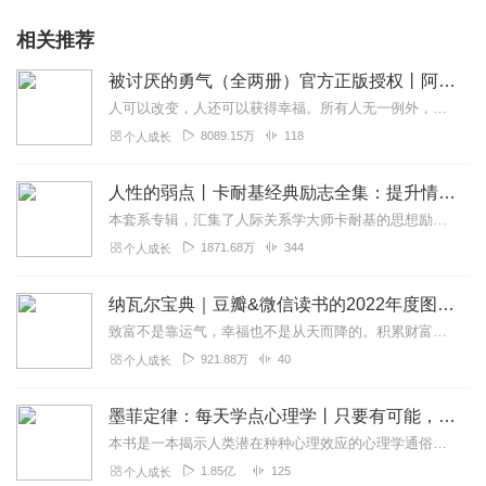
相关推荐
被讨厌的勇气（全两册）官方正版授权丨阿德勒心理学畅销经典｜幸福的勇气
人可以改变，人还可以获得幸福。所有人无一例外，都能如此。——阿德勒心理学一名深陷自卑、无能与不幸福的青年，听到了一名哲人主张的“世界无比单纯，人人都能幸福”便来...
8089.15万
118
个人成长
人性的弱点丨卡耐基经典励志全集：提升情商和沟通技巧
本套系专辑，汇集了人际关系学大师卡耐基的思想励志精华，收录《人性的弱点》《人性的优点》《语言的突破》《美好的人生》《快乐的人生》等所有经典！是卡耐基的经典合辑，...
1871.68万
344
个人成长
纳瓦尔宝典｜豆瓣&微信读书的2022年度图书|从白手起家到财务自由
致富不是靠运气，幸福也不是从天而降的。积累财富和幸福生活是我们可以学习的技能。这本书收集整理了硅谷投资人纳瓦尔在过去十年里通过推特、播客和采访等方式分享的人生智...
921.88万
40
个人成长
墨菲定律：每天学点心理学丨只要有可能，就一定会发生
本书是一本揭示人类潜在种种心理效应的心理学通俗读物，其中最有代表性的即“墨菲定律”。与此同时，从自我认知、经济管理等方面入手，作者引出了数十条对现代人工作和生活...
1.85亿
125
个人成长