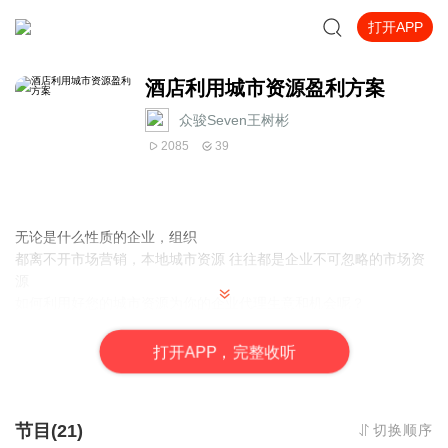
打开APP
酒店利用城市资源盈利方案
众骏Seven王树彬
2085
39
无论是什么性质的企业，组织
都离不开市场营销，本地城市资源 往往都是企业不可忽略的市场资
源
如何利用好您的城市资源为你的企业代理生意和机会呢？
本章节内容 以酒店为例，解读如何利用城市资源盈利的方案
相信及时不是酒店行业的组织，也会找到你的领域的灵感
打
开
A
P
P，完整收听
节目(21)
切换顺序