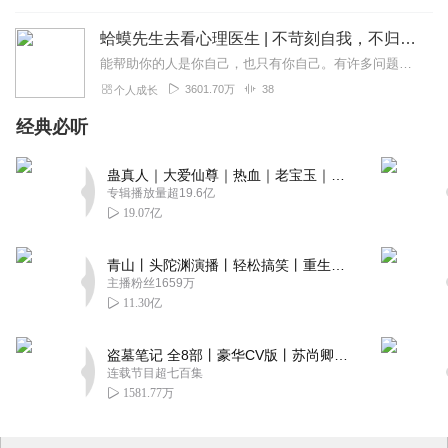
蛤蟆先生去看心理医生 | 不苛刻自我，不归咎原生家庭，承担人生责任，学会真正独立丨心理学心理咨询入门读物
能帮助你的人是你自己，也只有你自己。有许多问题需要你向自己发问。比如你能停止自我批判吗？你能对自己好一些吗？也许最重要的问题是，你能开始爱自己吗？书中金句一个...
3601.70万
38
个人成长
经典必听
蛊真人｜大爱仙尊｜热血｜老宝玉｜多人VIP免费有声剧
专辑播放量超19.6亿
19.07亿
青山丨头陀渊演播丨轻松搞笑丨重生穿越丨古代权谋丨VIP免费 | 多人有声剧
主播粉丝1659万
11.30亿
盗墓笔记 全8部丨豪华CV版丨苏尚卿&边江 领衔 多人有声剧丨冠声文化丨南派三叔
连载节目超七百集
1581.77万