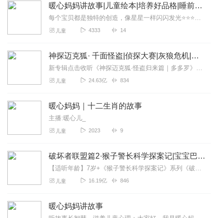
暖心妈妈讲故事|儿童绘本|培养好品格|睡前故事
每个宝贝都是独特的创造，像星星一样闪闪发光⭐⭐⭐暖心妈妈盼望在你成长的路上，用温暖的声音陪伴你，用好的故事开启你……慢慢地，用你闪亮的眼睛去发现世界的美好，同时...
4333
14
儿童
神探迈克狐· 千面怪盗|侦探大赛|灰狼危机|多多罗
新专辑点击收听《神探迈克狐·怪盗归来篇｜多多罗》！！！>>>点击进入主播橱窗购买《神探迈克狐》系列图书吧!<<<多多罗故事【点击前往】收听多多罗其他好玩有趣的故...
24.63亿
834
儿童
暖心妈妈｜十二生肖的故事
主播:暖心儿_
2023
9
儿童
破坏者联盟篇2·猴子警长科学探案记|宝宝巴士故事
【适听年龄】7岁+《猴子警长科学探案记》系列《破坏者联盟篇1·猴子警长科学探案记》>>>《破坏者联盟篇2·猴子警长科学探案记》>>>《破坏者联盟篇3·猴子警长科...
16.19亿
846
儿童
暖心妈妈讲故事