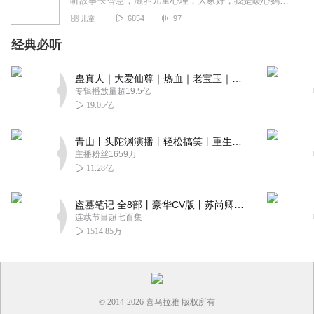
听故事长智慧，滋养儿童心理；大家好，我是暖心妈妈，每晚与你相约好听的故事
6854
97
儿童
经典必听
蛊真人｜大爱仙尊｜热血｜老宝玉｜多人VIP免费有声剧
专辑播放量超19.5亿
19.05亿
青山丨头陀渊演播丨轻松搞笑丨重生穿越丨古代权谋丨VIP免费 | 多人有声剧
主播粉丝1659万
11.28亿
盗墓笔记 全8部丨豪华CV版丨苏尚卿&边江 领衔 多人有声剧丨冠声文化丨南派三叔
连载节目超七百集
1514.85万
© 2014-
2026
喜马拉雅 版权所有