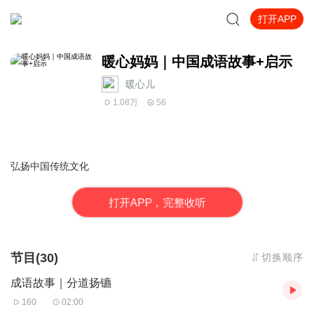
打开APP
暖心妈妈｜中国成语故事+启示
暖心儿_
1.08万
56
弘扬中国传统文化
打
开
A
P
P，完整收听
节目(30)
切换顺序
成语故事｜分道扬镳
160
02:00