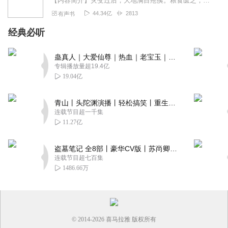
【内容简介】灾变过后，大地满目疮痍。粮食匮乏，资源紧俏，局势混乱……一位从待规划区杀出来的青年，背对着漫天黄沙，孤身来到九区谋生，却不曾想偶然结识三五好友，一念...
44.34亿
2813
有声书
经典必听
蛊真人｜大爱仙尊｜热血｜老宝玉｜多人VIP免费有声剧
专辑播放量超19.4亿
19.04亿
青山丨头陀渊演播丨轻松搞笑丨重生穿越丨古代权谋丨VIP免费 | 多人有声剧
连载节目超一千集
11.27亿
盗墓笔记 全8部丨豪华CV版丨苏尚卿&边江 领衔 多人有声剧丨冠声文化丨南派三叔
连载节目超七百集
1486.66万
© 2014-
2026
喜马拉雅 版权所有