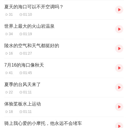
夏天的海口可以不开空调吗？
31
01:10
世界上最大的火山岩温泉
34
01:19
陵水的空气和天气都挺好的
16
01:27
7月16的海口像秋天
41
01:45
夏季的台风天来了
22
01:11
体验桨板水上运动
18
01:11
骑上我心爱的小摩托，他永远不会堵车