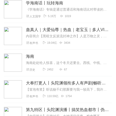
学海南话丨玩转海南
《学海南话》专辑是通过普通话和海南话比对带读的方式进行学习，按字、词、句、短语的顺序由浅入深进行带读，让学习者在较短的时间内能够使用海南话进行基本的日常交流，旨...
5.19万
1019
人文国学
蛊真人｜大爱仙尊｜热血｜老宝玉｜多人VIP免费有声剧
内容简介【黑暗文反派流封神之作】人是万物之灵，蛊是天地真精。一个穿越者不断重生的故事。一个养蛊、炼蛊、用蛊的奇特世界。配音组（男角色）老宝玉旁白...
19.04亿
3434
有声书
海南
海南处处给人惊喜，这个冬天还要去。西线、中线、东线，环岛值得期待。
2452
67
历史
大奉打更人丨头陀渊领衔多人有声剧|畅听全集|王鹤棣、田曦薇主演影视剧原著|卖报小郎君
【冒泡有奖】听说杨千幻那厮要与我一较高下，我许七安要开始装叉了！快进入声音播放页戳下方输入框，冒个泡偷偷告诉我，我要用哪些诗词才能胜过他？说得好的，有赏！202...
110.59亿
1754
有声书
第九特区丨头陀渊演播丨搞笑热血都市丨伪戒丨VIP免费多人有声剧