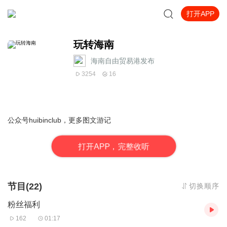
打开APP
玩转海南
海南自由贸易港发布
3254
16
公众号huibinclub，更多图文游记
打
开
A
P
P，完整收听
节目(22)
切换顺序
粉丝福利
162
01:17