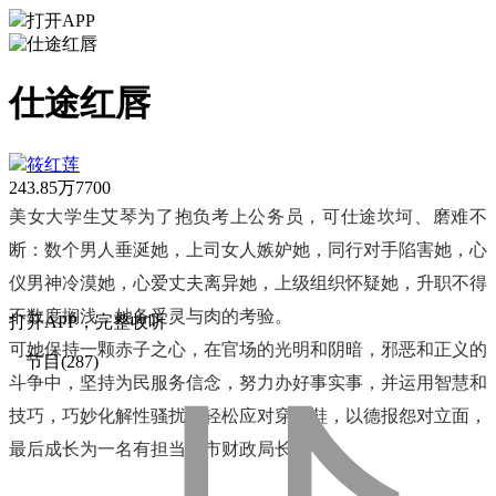
打开APP
仕途红唇
筱红莲
243.85万
7700
美女大学生艾琴为了抱负考上公务员，可仕途坎坷、磨难不
断：数个男人垂涎她，上司女人嫉妒她，同行对手陷害她，心
仪男神冷漠她，心爱丈夫离异她，上级组织怀疑她，升职不得
不数度搁浅，她备受灵与肉的考验。
打
开
A
P
P，完整收听
可她保持一颗赤子之心，在官场的光明和阴暗，邪恶和正义的
节目(287)
斗争中，坚持为民服务信念，努力办好事实事，并运用智慧和
技巧，巧妙化解性骚扰，轻松应对穿小鞋，以德报怨对立面，
最后成长为一名有担当的市财政局长。