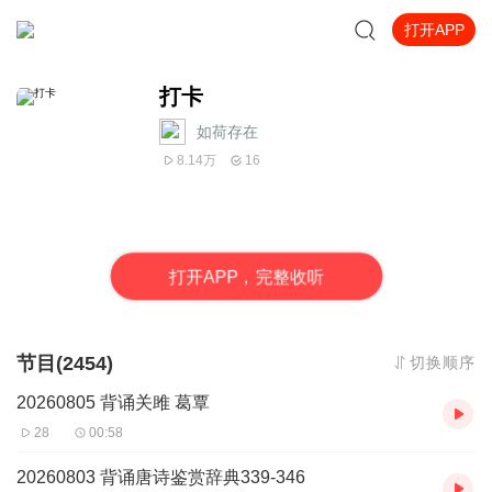
打开APP
打卡
如荷存在
8.14万
16
打
开
A
P
P，完整收听
节目(2454)
切换顺序
20260805 背诵关雎 葛覃
28
00:58
20260803 背诵唐诗鉴赏辞典339-346