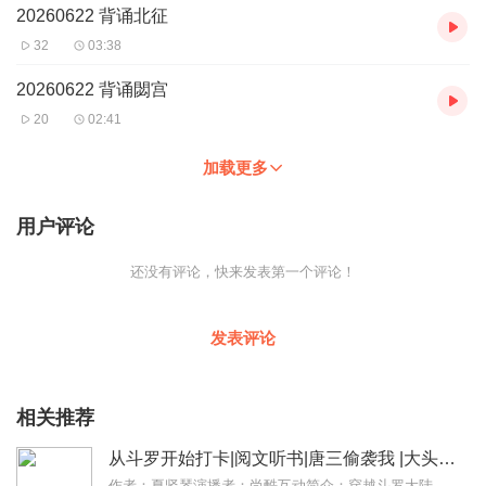
20260622 背诵北征
32
03:38
20260622 背诵閟宫
20
02:41
加载更多
用户评论
还没有评论，快来发表第一个评论！
发表评论
相关推荐
从斗罗开始打卡|阅文听书|唐三偷袭我 |大头唐三
作者：夏竖琴演播者：尚酷互动简介：穿越斗罗大陆，本想咸鱼一生的王枫，却意外开启打卡辅助系统！“叮，斗罗大陆剧情正式开启，宿主打卡成功，恭喜获得：流星泪！”...