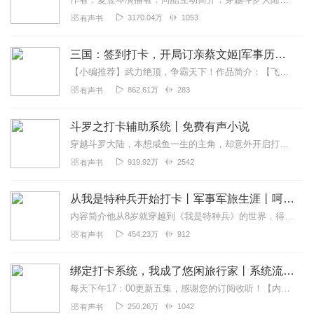
3170.04万
1053
有声书
三国：签到打卡，开局订亲蔡文姬|军事历史&乱世群雄
【小编推荐】武力绝顶，争霸天下！作品简介：【飞卢小说网独家签约作品】陆羽穿越到三国世界，本来打算平平安安苟一生的他觉醒了签到系统。开局签到获得【霸王之勇】，武力...
862.61万
283
有声书
斗罗之打卡辅助系统丨免费有声小说
穿越斗罗大陆，本想咸鱼一生的主角，却意外开启打卡辅助系统！“叮，斗罗大陆剧情正式开启，宿主打卡成功，恭喜获得：流星泪！”……同时，在系统的帮助下，主角开始获得各...
919.92万
2542
有声书
从我是特种兵开始打卡丨军事军旅生涯丨呵壁问天演播丨多人有声剧
内容简介他从8岁就穿越到《我是特种兵》的世界，得到辅助引擎的支持，特种兵，通信兵，飞行员等等，在每一个兵种的领域他都做到了极致，成为当之无愧所有士兵的王！开局...
454.23万
912
有声书
绑定打卡系统，我成了悠闲旅行家丨系统流丨轻松丨多人有声剧
每天下午17：00更新五集，感谢您的订阅收听！【内容简介】25岁的李悠南，前一天还在为KPI熬夜，后一天就因顶撞大股东女儿被辞退，连女友都因...
250.26万
1042
有声书