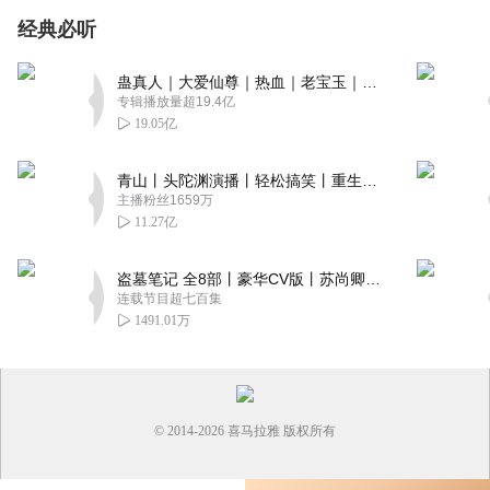
经典必听
蛊真人｜大爱仙尊｜热血｜老宝玉｜多人VIP免费有声剧
专辑播放量超19.4亿
19.05亿
青山丨头陀渊演播丨轻松搞笑丨重生穿越丨古代权谋丨VIP免费 | 多人有声剧
主播粉丝1659万
11.27亿
盗墓笔记 全8部丨豪华CV版丨苏尚卿&边江 领衔 多人有声剧丨冠声文化丨南派三叔
连载节目超七百集
1491.01万
© 2014-
2026
喜马拉雅 版权所有