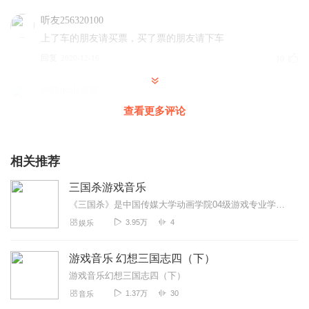
听友256320100
上了车的朋友请买票，买了票的朋友请下车
回复
2020-12-16
10
跑路的小凡哥
记得以前为了辣鸡余毒充值不少压岁钱，结果后面直接开出
查看更多评论
了黄忠就很难受……满满的回忆！要不是当年过年bug 一口
气亏了2000多 ，外加后面合区删号事件 也许就是养老游戏～
记得以前周末放假都是会跑去挂活力～回头望去 现在我依旧
相关推荐
那个追风少年……
三国杀游戏音乐
回复
2022-05-27
6
《三国杀》是中国传媒大学动画学院04级游戏专业学生设计，由北京游卡桌游文化发展有限公司出版发行的一款热门的桌上游戏，并在2009年6月底由杭州边锋网络技术有限公...
3.95万
4
娱乐
听友288712088
超级喜欢，能配打斗的声音更好了
游戏音乐 幻想三国志四（下）
回复
2021-02-05
4
游戏音乐幻想三国志四（下）
1.37万
30
音乐
听友243360025