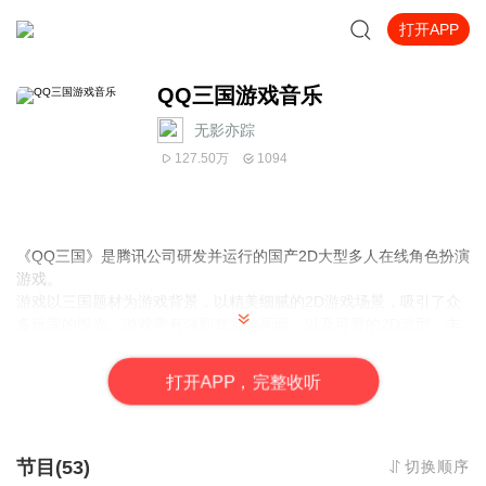
打开APP
QQ三国游戏音乐
无影亦踪
127.50万
1094
《QQ三国》是腾讯公司研发并运行的国产2D大型多人在线角色扮演
游戏。
游戏以三国题材为游戏背景，以精美细腻的2D游戏场景，吸引了众
多玩家的眼光。游戏带有强烈真实的画面，以及可爱的2D造型，丰
富的任务系统，独特的装备系统和支持全键盘操作的战斗，满足在P
C上感受街机的招式快打。独有的悟性技能，学习新武功，新招式不
打
开
A
P
P，完整收听
再需要师傅，经过努力，或者任务每个人都能无师自通，成为一代
高手。
节目(53)
切换顺序