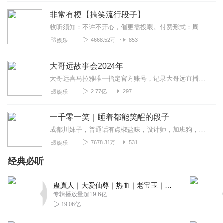
总是忘不了小时候玩这个时的场景
非常有梗【搞笑流行段子】
回复
2020-07-01
4
收听须知：不许不开心，催更需投喂。付费形式：周一付费更新，周四免费更新。不定期加更。会员免费听，或单期2.99元订购听（二选一即可）！本节目由喜马拉雅独家出品说...
4668.52万
853
娱乐
冷暖自知_eeq
忍不住了，必须重新在玩起
大哥远故事会2024年
回复
2021-11-02
3
大哥远喜马拉雅唯一指定官方账号，记录大哥远直播时讲述每段故事会，用最接地气的东北话带你身临其境走进每一段故事会，你笑了就行，不要纠结故事的真实性。故事消失的就是...
2.77亿
297
娱乐
lyzphr
游戏很久不玩 音乐确实好听
一千零一笑｜睡着都能笑醒的段子
回复
2020-04-04
3
成都川妹子，普通话有点椒盐味，设计师，加班狗，每周一单更，欢迎订阅。【主播有声书系列一键直达】适合小学到高中青少年听的趣味故事有声书：孩子最爱的启智笑话书越听...
7678.31万
531
娱乐
听友229934908
这破游戏，音乐真怀念阿。想死了
经典必听
回复
2022-10-17
2
蛊真人｜大爱仙尊｜热血｜老宝玉｜多人VIP免费有声剧
专辑播放量超19.6亿
听友135180918
19.06亿
童年记忆…必须满分！