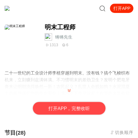
打开APP
明末工程师
锵锵先生
1313
6
二十一世纪的工业设计师李植穿越到明末。没有钱？搞个飞梭织布
机来，立刻赚到盆满钵满。不习惯明末的差劲卫生？发明个肥皂牙
膏来让明朝洗得焕然一新！农民起义？乱世人命贱如狗？水泥混凝
土的棱堡保护您的生命安全！满清南下生灵涂炭？在我的来复枪前
面，哪个敢说一个不字？我大炮的射程之内！全是我汉人的土地！
打
开
A
P
P，完整收听
节目(28)
切换顺序