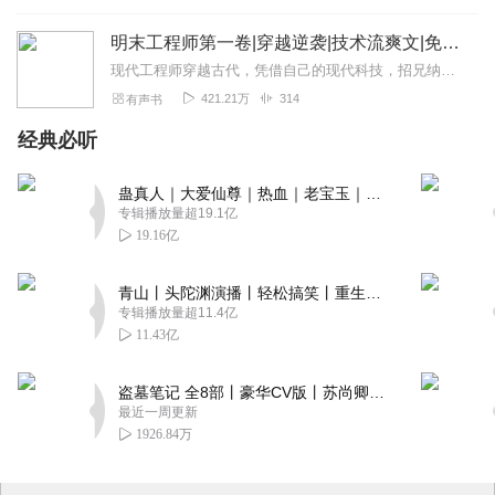
明末工程师第一卷|穿越逆袭|技术流爽文|免费收听
现代工程师穿越古代，凭借自己的现代科技，招兄纳弟，逆袭人生主播推荐专辑：↓↓↓冰块皇叔算计我II天骄帝女重生搭档冰块皇叔超级虐渣甜宠爽文权柄I穿越男主掌握帝...
421.21万
314
有声书
经典必听
蛊真人｜大爱仙尊｜热血｜老宝玉｜多人VIP免费有声剧
专辑播放量超19.1亿
19.16亿
青山丨头陀渊演播丨轻松搞笑丨重生穿越丨古代权谋丨VIP免费 | 多人有声剧
专辑播放量超11.4亿
11.43亿
盗墓笔记 全8部丨豪华CV版丨苏尚卿&边江 领衔 多人有声剧丨冠声文化丨南派三叔
最近一周更新
1926.84万