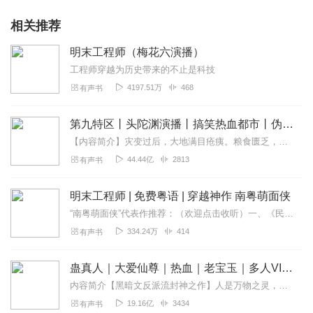
相关推荐
明末工程师（梅花六演播）
工程师穿越为历史带来的不止是科技
4197.51万
468
有声书
第九特区丨头陀渊演播丨搞笑热血都市丨伪戒丨VIP免费多人有声剧
【内容简介】灾变过后，大地满目疮痍。粮食匮乏，资源紧俏，局势混乱……一位从待规划区杀出来的青年，背对着漫天黄沙，孤身来到九区谋生，却不曾想偶然结识三五好友，一念...
44.44亿
2813
有声书
明末工程师 | 免费粤语 | 穿越神作 南粤萌面侠
“南粤萌面侠”代表作推荐：（欢迎点击收听）一、《民国诡案录》，最新精品短篇标竿，电影剧场版体验！二、《诡墓秘藏》，零舍唔同的盗墓古仔！沉浸式粤语演播！三、《残袍...
334.24万
414
有声书
蛊真人｜大爱仙尊｜热血｜老宝玉｜多人VIP免费有声剧
内容简介【黑暗文反派流封神之作】人是万物之灵，蛊是天地真精。一个穿越者不断重生的故事。一个养蛊、炼蛊、用蛊的奇特世界。配音组（男角色）老宝玉旁白...
19.16亿
3434
有声书