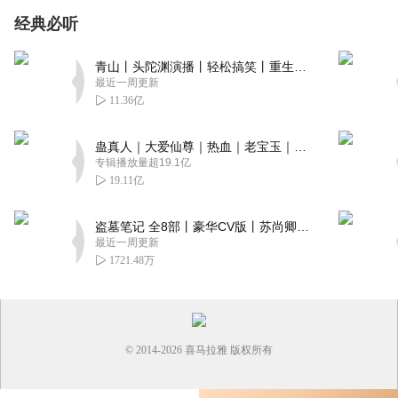
经典必听
青山丨头陀渊演播丨轻松搞笑丨重生穿越丨古代权谋丨VIP免费 | 多人有声剧
最近一周更新
11.36亿
蛊真人｜大爱仙尊｜热血｜老宝玉｜多人VIP免费有声剧
专辑播放量超19.1亿
19.11亿
盗墓笔记 全8部丨豪华CV版丨苏尚卿&边江 领衔 多人有声剧丨冠声文化丨南派三叔
最近一周更新
1721.48万
© 2014-
2026
喜马拉雅 版权所有