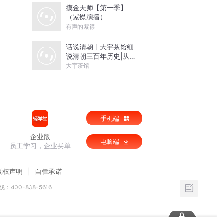
摸金天师【第一季】
（紫襟演播）
有声的紫襟
话说清朝丨大宇茶馆细
说清朝三百年历史|从努
尔哈赤到末代皇帝溥仪|
大宇茶馆
康熙雍正乾隆
手机端
企业版
电脑端
员工学习，企业买单
版权声明
自律承诺
：400-838-5616