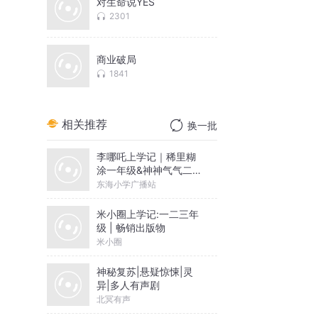
对生命说YES
2301
商业破局
1841
相关推荐
换一批
李哪吒上学记｜稀里糊
涂一年级&神神气气二年
级
东海小学广播站
米小圈上学记:一二三年
级 | 畅销出版物
米小圈
神秘复苏|悬疑惊悚|灵
异|多人有声剧
北冥有声