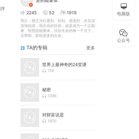
爱的能量体
倒序
2245
52
1919
电脑版
简介：
我王兴红看到、听到、感觉到，并且深
深地知道，我生命的目的，就是成为一个正能
量、智慧的能量体，活在生命的每一个当下，
去帮助、影响更多的生命。
公众号
TA的专辑
更多
世界上最神奇的24堂课
150
秘密
1395
对财富说是
1870