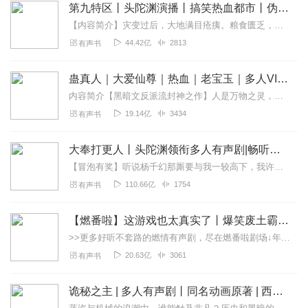
第九特区丨头陀渊演播丨搞笑热血都市丨伪戒丨VIP免费多人有声剧
【内容简介】灾变过后，大地满目疮痍。粮食匮乏，资源紧俏，局势混乱……一位从待规划区杀出来的青年，背对着漫天黄沙，孤身来到九区谋生，却不曾想偶然结识三五好友，一念...
44.42亿
2813
有声书
蛊真人｜大爱仙尊｜热血｜老宝玉｜多人VIP免费有声剧
内容简介【黑暗文反派流封神之作】人是万物之灵，蛊是天地真精。一个穿越者不断重生的故事。一个养蛊、炼蛊、用蛊的奇特世界。配音组（男角色）老宝玉旁白...
19.14亿
3434
有声书
大奉打更人丨头陀渊领衔多人有声剧|畅听全集|王鹤棣、田曦薇主演影视剧原著|卖报小郎君
【冒泡有奖】听说杨千幻那厮要与我一较高下，我许七安要开始装叉了！快进入声音播放页戳下方输入框，冒个泡偷偷告诉我，我要用哪些诗词才能胜过他？说得好的，有赏！202...
110.66亿
1754
有声书
【燃番啦】这游戏也太真实了丨爆笑废土霸榜神作丨紫襟剧社制作
>>更多好听不套路的燃情有声剧，尽在燃番啦剧场↓年度重磅推荐本专辑为VIP免费专辑每天上午10点5集更新，订阅可以听到最新内容哦！每周抽一个专辑五星优质评论送...
20.63亿
3061
有声书
诡秘之主 | 多人有声剧丨同名动画原著 | 西幻克苏鲁 | 乌贼作品