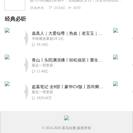
蒸汽与机械的浪潮中，谁能触及非凡？历史和黑暗的迷雾里，又是谁在耳语？我从诡秘中醒来，睁眼看见这个世界：枪械，大炮，巨舰，飞空艇，差分机；魔药，占卜，诅咒，倒吊人...
23.53亿
2070
有声书
经典必听
蛊真人｜大爱仙尊｜热血｜老宝玉｜多人VIP免费有声剧
专辑播放量超19.1亿
19.14亿
青山丨头陀渊演播丨轻松搞笑丨重生穿越丨古代权谋丨VIP免费 | 多人有声剧
最近一周更新
11.40亿
盗墓笔记 全8部丨豪华CV版丨苏尚卿&边江 领衔 多人有声剧丨冠声文化丨南派三叔
最近一周更新
1829.64万
© 2014-
2026
喜马拉雅 版权所有