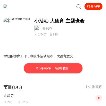
打开APP
小活动 大德育 主题班会
舒枫乔
1.54万
140
学校的德育工作，班级小活动组织，大德育意义
打
开
A
P
P，完整收听
节目(143)
切换顺序
8.误导
282
02:09