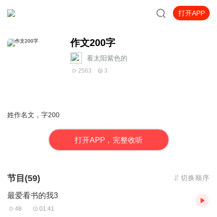
打开APP
作文200字
看太阳紫色的
2563
3
姓作名文，字200
打
开
A
P
P，完整收听
节目(59)
切换顺序
最爱看书的我3
48
01:41