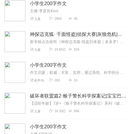
小学生200字作文
主播:李彦良Kimi
2964
46
儿童
神探迈克狐· 千面怪盗|侦探大赛|灰狼危机|多多罗
新专辑点击收听《神探迈克狐·怪盗归来篇｜多多罗》！！！>>>点击进入主播橱窗购买《神探迈克狐》系列图书吧!<<<多多罗故事【点击前往】收听多多罗其他好玩有趣的故...
24.65亿
834
儿童
小学生200字作文
作文启蒙，权威，丰富，实用，通过系统、科学的分类和编排，为学生提供最新鲜，最优秀，最丰富的作文范例，让他们什么都能写，写什么都精彩
282
10
有声书
破坏者联盟篇2·猴子警长科学探案记|宝宝巴士故事
【适听年龄】7岁+《猴子警长科学探案记》系列《破坏者联盟篇1·猴子警长科学探案记》>>>《破坏者联盟篇2·猴子警长科学探案记》>>>《破坏者联盟篇3·猴子警长科...
16.20亿
846
儿童
小学生200字作文