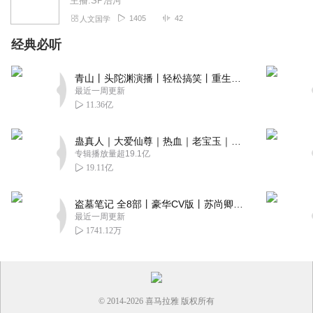
主播:SP浩河
1405
42
人文国学
经典必听
青山丨头陀渊演播丨轻松搞笑丨重生穿越丨古代权谋丨VIP免费 | 多人有声剧
最近一周更新
11.36亿
蛊真人｜大爱仙尊｜热血｜老宝玉｜多人VIP免费有声剧
专辑播放量超19.1亿
19.11亿
盗墓笔记 全8部丨豪华CV版丨苏尚卿&边江 领衔 多人有声剧丨冠声文化丨南派三叔
最近一周更新
1741.12万
© 2014-
2026
喜马拉雅 版权所有