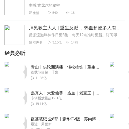
主播:古戈尔的秘密
540
16
生活
拜见教主大人 | 重生反派 ，热血超燃多人有声剧 | 封七月
反派流巅峰神作日更5集，每天12点准时更新。订阅即可收到更新提醒~点击收听：老宝玉最新力作《却道寻常》，热血仙侠，古风精品多人有声剧，专辑限时免费中！【内容简介...
3.10亿
1475
有声书
经典必听
青山丨头陀渊演播丨轻松搞笑丨重生穿越丨古代权谋丨VIP免费 | 多人有声剧
连载节目超一千集
11.36亿
蛊真人｜大爱仙尊｜热血｜老宝玉｜多人VIP免费有声剧
专辑播放量超19.1亿
19.11亿
盗墓笔记 全8部丨豪华CV版丨苏尚卿&边江 领衔 多人有声剧丨冠声文化丨南派三叔
最近一周更新