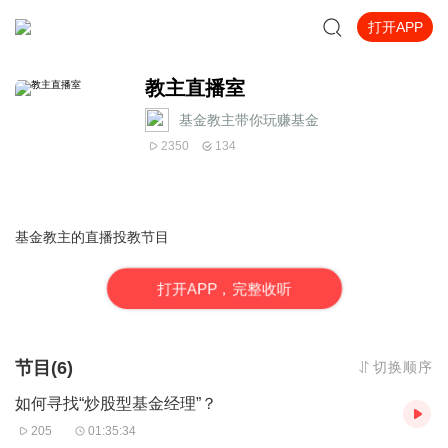
打开APP
教主直播室
基金教主带你玩赚基金
2350
134
基金教主的直播投教节目
打
开
A
P
P，完整收听
节目(6)
切换顺序
如何寻找“炒股型基金经理”？
205
01:35:34