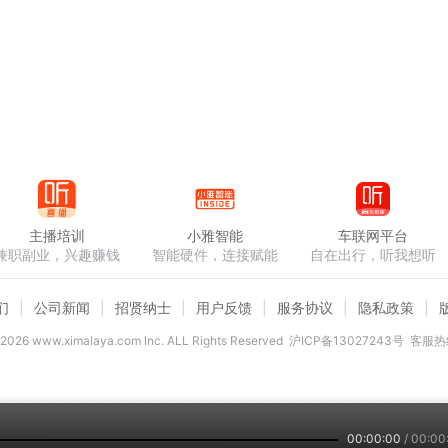
主播培训
小雅智能
车联网平台
兼职副业，兴趣赚钱
智能硬件，连接赋能
自在出行，听我想听
们
公司新闻
招贤纳士
用户反馈
服务协议
隐私政策
2026
www.ximalaya.com lnc. ALL Rights Reserved
沪ICP备13027243号
客服热线
00:00:00
/
00:00