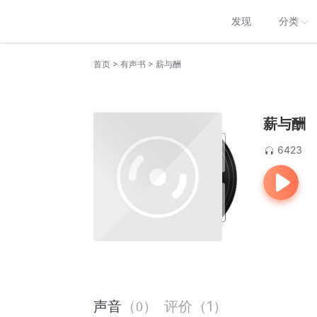
发现
分类
>
>
首页
有声书
薪与酬
薪与酬
6423
评价
（
1
）
声音
（
0
）