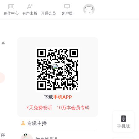
创作中心
有声出版
开通会员
客户端
下载
手机APP
7天免费畅听
10万本会员专辑
专辑主播
手机版
倒序