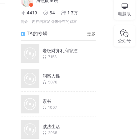
海燕能量说
4419
64
1.3万
电脑版
简介：
内在的富足引来外在的财富
TA的专辑
更多
公众号
老板财务利润管控
7158
洞察人性
5078
素书
1007
减法生活
2935