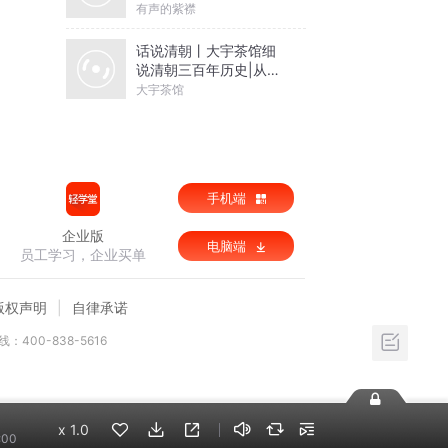
有声的紫襟
话说清朝丨大宇茶馆细
说清朝三百年历史|从努
尔哈赤到末代皇帝溥仪|
大宇茶馆
康熙雍正乾隆
手机端
企业版
电脑端
员工学习，企业买单
版权声明
自律承诺
：400-838-5616
x
1.0
:00