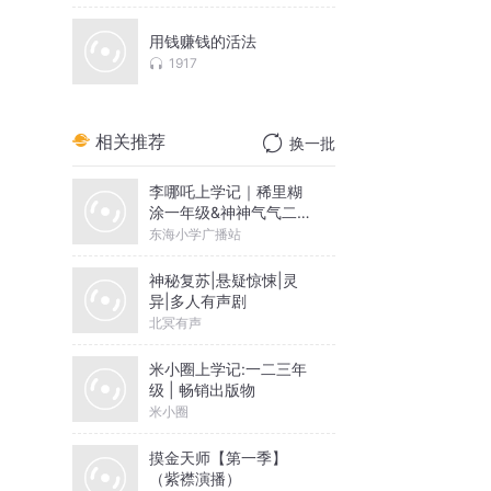
用钱赚钱的活法
1917
相关推荐
换一批
李哪吒上学记｜稀里糊
涂一年级&神神气气二年
级
东海小学广播站
神秘复苏|悬疑惊悚|灵
异|多人有声剧
北冥有声
米小圈上学记:一二三年
级 | 畅销出版物
米小圈
摸金天师【第一季】
（紫襟演播）