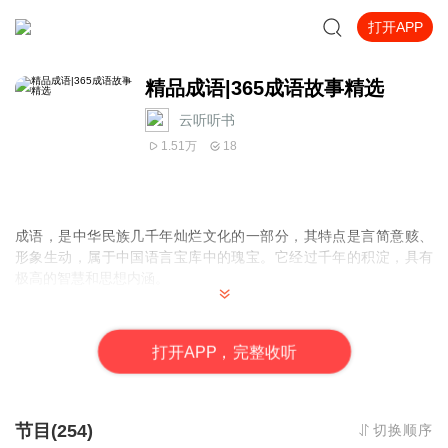
打开APP
精品成语|365成语故事精选
云听听书
1.51万
18
成语，是
中华民族几千年灿烂文化的一部分，其特点是
言简意赅、
形象生动，属于中国语言宝库中的瑰宝。它经过千年的积淀，具有
极高的智慧和思想内涵。
1. 妙语如珠
掌握一定数量的成语并恰当地运用，可以让人的语言表达起到事半
打
开
A
P
P，完整收听
功倍的效果，让交流、沟通妙语如珠，有声有色。
2. 妙笔生花
让孩子学会巧妙地运用成语，尤其能提高孩子的写作能力，让孩子
节目(254)
切换顺序
写起作文来妙笔生花，文采飞扬，充满哲理。