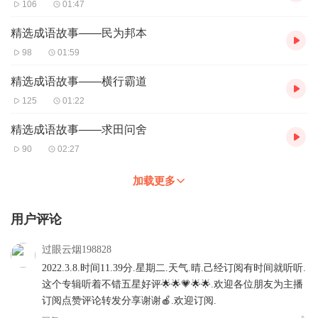
106
01:47
精选成语故事——民为邦本
98
01:59
精选成语故事——横行霸道
125
01:22
精选成语故事——求田问舍
90
02:27
加载更多
用户评论
过眼云烟198828
2022.3.8.时间11.39分.星期二.天气.晴.己经订阅有时间就听听.
这个专辑听着不错五星好评🌟🌟💗🌟🌟.欢迎各位朋友为主播
订阅点赞评论转发分享谢谢🍎.欢迎订阅.