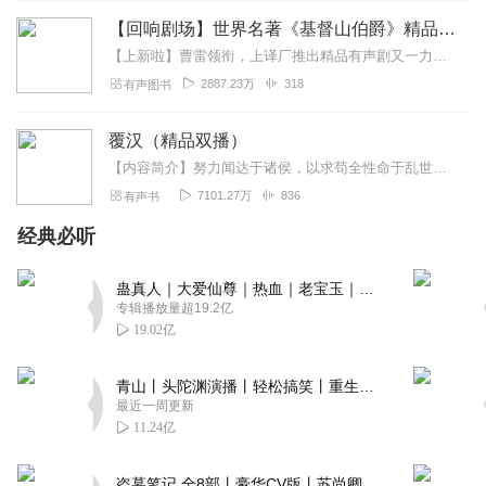
【回响剧场】世界名著《基督山伯爵》精品有声剧| 复仇爽文
【上新啦】曹雷领衔，上译厂推出精品有声剧又一力作《苔丝》，听英国悲剧大师的一声叹息……《基督山伯爵》世界通俗小说扛鼎之作，为无数迷茫者指引人生之路。爽文鼻祖，情...
2887.23万
318
有声图书
覆汉（精品双播）
【内容简介】努力闻达于诸侯，以求苟全性命于乱世！作为一个遗腹子，公孙珣很早就从自己那个号称穿越者的老娘处获取了人生指导纲领。然而，跟着历史大潮随波逐流了一年又一...
7101.27万
836
有声书
经典必听
蛊真人｜大爱仙尊｜热血｜老宝玉｜多人VIP免费有声剧
专辑播放量超19.2亿
19.02亿
青山丨头陀渊演播丨轻松搞笑丨重生穿越丨古代权谋丨VIP免费 | 多人有声剧
最近一周更新
11.24亿
盗墓笔记 全8部丨豪华CV版丨苏尚卿&边江 领衔 多人有声剧丨冠声文化丨南派三叔