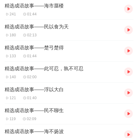
精选成语故事——海市蜃楼
3. 增长智慧
241
01:44
成语大多由历史故事、寓言、神话、传说等演绎而来，富有较浓厚
的民族特色。让孩子学习成语，不仅可以提高孩子的语文学习成
精选成语故事——民以食为天
绩，还可以让孩子开拓视野，增长智慧，提高文化素养。
180
02:13
精选常用成语典故故事和由来，让学习更加有趣，真正实现寓教于
精选成语故事——楚弓楚得
乐的效果
133
01:44
精选成语故事——此可忍，孰不可忍
140
02:00
精选成语故事——浮以大白
121
01:40
精选成语故事——民不聊生
119
02:09
精选成语故事——海不扬波