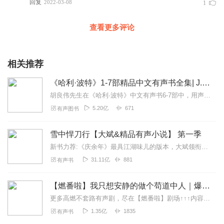
回复
2022-03-08
1
查看更多评论
相关推荐
《哈利·波特》1-7部精品中文有声书全集| J.K.罗琳原著，光合积木演播
胡良伟先生在《哈利·波特》中文有声书6-7部中，用声音带领着大家继续魔法之旅。为保证作品的一致性，给大家带来完整的魔法体验，我们与版权方PottermoreP...
5.20亿
671
有声图书
雪中悍刀行【大斌&精品有声小说】 第一季
新书力荐:《庆余年》最具江湖味儿的版本，大斌领衔播讲点击进入【内容简介】有个白狐儿脸，佩双刀绣冬春雷，要做那天下第一。湖底有白发老魁爱吃荤。缺门牙老仆背剑匣。山...
31.11亿
881
有声书
【燃番啦】我只想安静的做个苟道中人｜爆笑&系统｜轻松魔道修仙｜精品多人有声剧 平分仙道
更多高燃不套路有声剧，尽在【燃番啦】剧场↑↑↑内容简介“叮咚！智能修真系统竭诚为您服务！”“我尼玛天津卫来的系统！？”裴凌深谙苟之一道，得到“智障”修真系统后...
1.35亿
1835
有声书