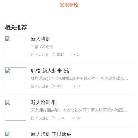
发表评论
相关推荐
新人培训
主播:AK创客
8234
1
个人成长
耶格-新人起步培训
耶格系统(英特莱德国际服务有限公司）全球最富盛名的三大成人培训机构之一，是专门研究人们的信息化时代如何正确思考及开创个人事业，并为那些乐意创业的个人及家庭制定一...
432
11
个人成长
新人培训课
宋老师详细讲解：本次会议分享了新人培育策略和高效运营方法，通过“传家宝”组合与目标管理，明确了从学习入门到设定目标的完整路径。小结​​1.新人培育：从“封口”...
1134
32
个人成长
新人培训 美思康宸