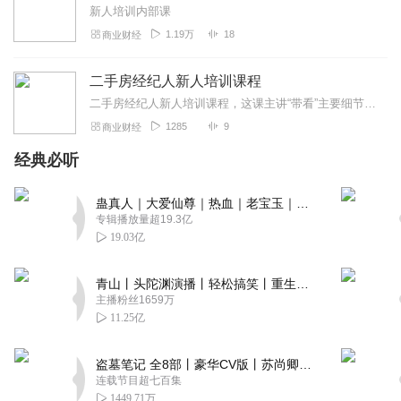
新人培训内部课
1.19万
18
商业财经
二手房经纪人新人培训课程
二手房经纪人新人培训课程，这课主讲“带看”主要细节，及注意事项。
1285
9
商业财经
经典必听
蛊真人｜大爱仙尊｜热血｜老宝玉｜多人VIP免费有声剧
专辑播放量超19.3亿
19.03亿
青山丨头陀渊演播丨轻松搞笑丨重生穿越丨古代权谋丨VIP免费 | 多人有声剧
主播粉丝1659万
11.25亿
盗墓笔记 全8部丨豪华CV版丨苏尚卿&边江 领衔 多人有声剧丨冠声文化丨南派三叔
连载节目超七百集
1449.71万