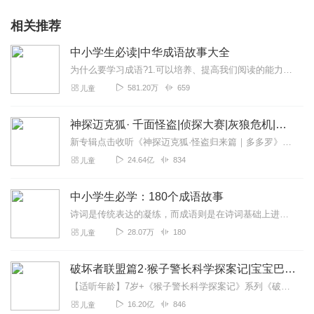
相关推荐
中小学生必读|中华成语故事大全
为什么要学习成语?1.可以培养、提高我们阅读的能力2.有助于加深对历史知识的理解，增强学习的趣味成语就是一个故事吗？当然不是啦，成语所涉及的范围极为广泛，从...
581.20万
659
儿童
神探迈克狐· 千面怪盗|侦探大赛|灰狼危机|多多罗
新专辑点击收听《神探迈克狐·怪盗归来篇｜多多罗》！！！>>>点击进入主播橱窗购买《神探迈克狐》系列图书吧!<<<多多罗故事【点击前往】收听多多罗其他好玩有趣的故...
24.64亿
834
儿童
中小学生必学：180个成语故事
诗词是传统表达的凝练，而成语则是在诗词基础上进一步升华，它的魅力不仅在辞藻之美，而且可以用简练而精准的语言将内容呈现。成语的来源非常广泛，从神话故事到人物典故，...
28.07万
180
儿童
破坏者联盟篇2·猴子警长科学探案记|宝宝巴士故事
【适听年龄】7岁+《猴子警长科学探案记》系列《破坏者联盟篇1·猴子警长科学探案记》>>>《破坏者联盟篇2·猴子警长科学探案记》>>>《破坏者联盟篇3·猴子警长科...
16.20亿
846
儿童