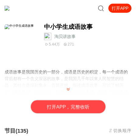
打开APP
中小学生成语故事
淘贝讲故事
5.44万
271
成语故事是我国历史的一部分，成语是历史的积淀，每一个成语的
背后都有一个含义深远的故事，是我国几千年以来人民智慧的结
晶。其特点是深刻隽永，言简意赅。阅读成语故事，可以了解历
史、通达事理、学习知识、积累优美的语言素材。所以，学习成语
是青少年学习中国文化的必经之路。成语故事以深刻形象的故事典
故讲述一些道理。成语就是有道理的词语，它奠基着我国的文化之
打
开
A
P
P，完整收听
熙。后来被编译成《成语故事》系列图书。
节目(135)
切换顺序