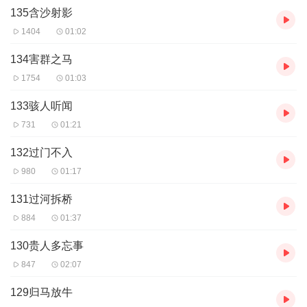
135含沙射影
1404
01:02
134害群之马
1754
01:03
133骇人听闻
731
01:21
132过门不入
980
01:17
131过河拆桥
884
01:37
130贵人多忘事
847
02:07
129归马放牛