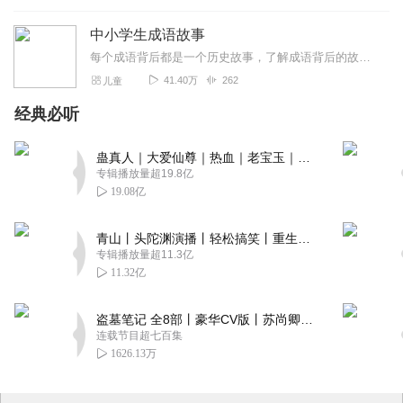
中小学生成语故事
每个成语背后都是一个历史故事，了解成语背后的故事，让孩子更快掌握成语，感受中华民族文化的智慧结晶。
41.40万
262
儿童
经典必听
蛊真人｜大爱仙尊｜热血｜老宝玉｜多人VIP免费有声剧
专辑播放量超19.8亿
19.08亿
青山丨头陀渊演播丨轻松搞笑丨重生穿越丨古代权谋丨VIP免费 | 多人有声剧
专辑播放量超11.3亿
11.32亿
盗墓笔记 全8部丨豪华CV版丨苏尚卿&边江 领衔 多人有声剧丨冠声文化丨南派三叔
连载节目超七百集
1626.13万