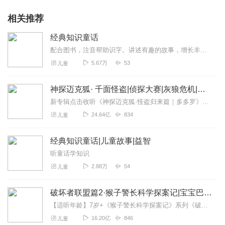
相关推荐
经典知识童话
配合图书，注音帮助识字。讲述有趣的故事，增长丰富的知识，精美趣味插图，亲子共读。
5.67万
53
儿童
神探迈克狐· 千面怪盗|侦探大赛|灰狼危机|多多罗
新专辑点击收听《神探迈克狐·怪盗归来篇｜多多罗》！！！>>>点击进入主播橱窗购买《神探迈克狐》系列图书吧!<<<多多罗故事【点击前往】收听多多罗其他好玩有趣的故...
24.64亿
834
儿童
经典知识童话|儿童故事|益智
听童话学知识
2.88万
54
儿童
破坏者联盟篇2·猴子警长科学探案记|宝宝巴士故事
【适听年龄】7岁+《猴子警长科学探案记》系列《破坏者联盟篇1·猴子警长科学探案记》>>>《破坏者联盟篇2·猴子警长科学探案记》>>>《破坏者联盟篇3·猴子警长科...
16.20亿
846
儿童