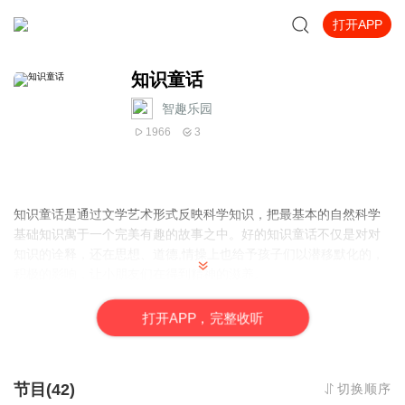
打开APP
知识童话
智趣乐园
1966
3
知识童话是通过文学艺术形式反映科学知识，把最基本的自然科学
基础知识寓于一个完美有趣的故事之中。好的知识童话不仅是对对
知识的诠释，还在思想、道德,情操上也给予孩子们以潜移默化的，
积极的影响，让小朋友们在得到精神的滋养。
打
开
A
P
P，完整收听
节目(42)
切换顺序