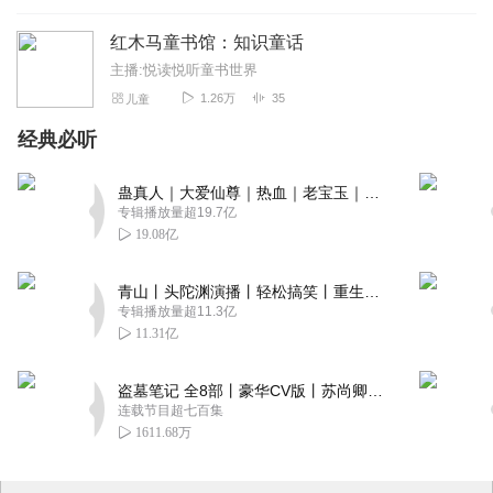
红木马童书馆：知识童话
主播:悦读悦听童书世界
1.26万
35
儿童
经典必听
蛊真人｜大爱仙尊｜热血｜老宝玉｜多人VIP免费有声剧
专辑播放量超19.7亿
19.08亿
青山丨头陀渊演播丨轻松搞笑丨重生穿越丨古代权谋丨VIP免费 | 多人有声剧
专辑播放量超11.3亿
11.31亿
盗墓笔记 全8部丨豪华CV版丨苏尚卿&边江 领衔 多人有声剧丨冠声文化丨南派三叔
连载节目超七百集
1611.68万