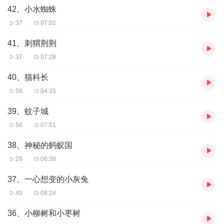
42、小水蜘蛛
37
07:02
41、刺猬荆荆
37
07:28
40、猫科长
58
04:35
39、蚊子城
56
07:51
38、神秘的蚂蚁国
29
06:38
37、一心想变的小灰兔
40
08:24
36、小柳树和小枣树