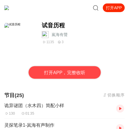
打开APP
试音历程
嵐海有聲
1135
3
打
开
A
P
P，完整收听
节目(25)
切换顺序
诡异谜团（水木四）简配小样
130
01:35
灵探笔录1-岚海有声制作