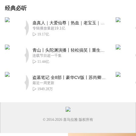
经典必听
蛊真人｜大爱仙尊｜热血｜老宝玉｜多人VIP免费有声剧
专辑播放量超19.1亿
19.17亿
青山丨头陀渊演播丨轻松搞笑丨重生穿越丨古代权谋丨VIP免费 | 多人有声剧
连载节目超一千集
11.44亿
盗墓笔记 全8部丨豪华CV版丨苏尚卿&边江 领衔 多人有声剧丨冠声文化丨南派三叔
最近一周更新
1949.28万
© 2014-
2026
喜马拉雅 版权所有