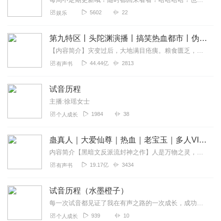
5602
22
娱乐
第九特区丨头陀渊演播丨搞笑热血都市丨伪戒丨VIP免费多人有声剧
【内容简介】灾变过后，大地满目疮痍。粮食匮乏，资源紧俏，局势混乱……一位从待规划区杀出来的青年，背对着漫天黄沙，孤身来到九区谋生，却不曾想偶然结识三五好友，一念...
44.44亿
2813
有声书
试音历程
主播:徐瑶女士
1984
38
个人成长
蛊真人｜大爱仙尊｜热血｜老宝玉｜多人VIP免费有声剧
内容简介【黑暗文反派流封神之作】人是万物之灵，蛊是天地真精。一个穿越者不断重生的故事。一个养蛊、炼蛊、用蛊的奇特世界。配音组（男角色）老宝玉旁白...
19.17亿
3434
有声书
试音历程（水墨橙子）
每一次试音都见证了我在有声之路的一次成长，成功也好，失败也罢，都是一次努力。因为喜欢，愿意尝试，无惧失败。因为喜欢，所以坚持，做到极致。
939
10
个人成长