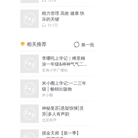
1376
精力管理 高效 健康 快
乐的关键
10.1万
相关推荐
换一批
李哪吒上学记｜稀里糊
涂一年级&神神气气二年
级
东海小学广播站
米小圈上学记:一二三年
级 | 畅销出版物
米小圈
神秘复苏|悬疑惊悚|灵
异|多人有声剧
北冥有声
摸金天师【第一季】