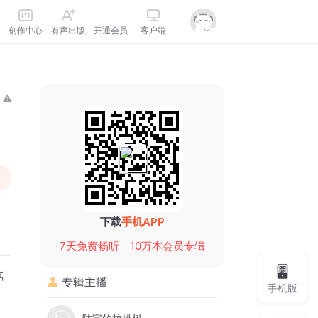
创作中心
有声出版
开通会员
客户端
下载
手机APP
7天免费畅听
10万本会员专辑
活
专辑主播
手机版