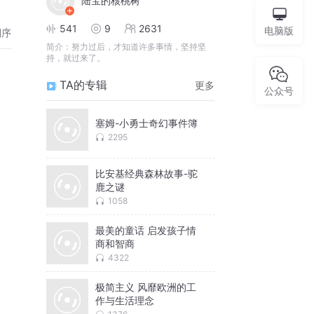
陆宝的核桃树
541
9
2631
电脑版
倒序
简介：
努力过后，才知道许多事情，坚持坚
持，就过来了。
TA的专辑
更多
公众号
塞姆-小勇士奇幻事件簿
2295
比安基经典森林故事-驼
鹿之谜
1058
最美的童话 启发孩子情
商和智商
4322
极简主义 风靡欧洲的工
作与生活理念