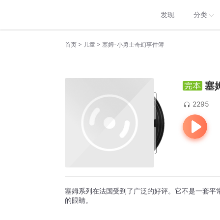
发现
分类
>
>
首页
儿童
塞姆-小勇士奇幻事件簿
塞
2295
塞姆系列在法国受到了广泛的好评。它不是一套平
的眼睛。