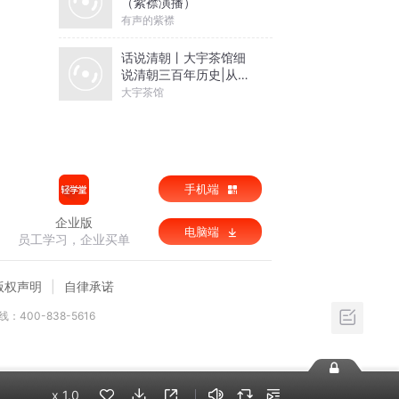
（紫襟演播）
有声的紫襟
话说清朝丨大宇茶馆细
说清朝三百年历史|从努
尔哈赤到末代皇帝溥仪|
大宇茶馆
康熙雍正乾隆
手机端
企业版
电脑端
员工学习，企业买单
版权声明
自律承诺
：400-838-5616
x
1.0