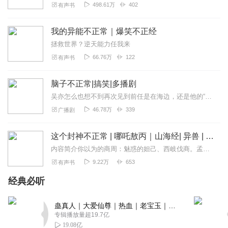
498.61万
402
他们这种把所有精力和热情，都放在音乐和创作上的做法，被看
有声书
成“不务正业”和“玩物丧志”，而不被看好。在同龄人都循规蹈矩的时
候，他们义无反顾地选择了成为这样不正常的异类。对于乐团来
我的异能不正常｜爆笑不正经
说，他们与世界沟通的方式，就是音乐和
LIVE
表演，所以他们有了
拯救世界？逆天能力任我来
一首听起来让人热血沸腾的新歌《不正常》，并收录在他们即将在
66.76万
122
有声书
这个初夏发行的第一张创作专辑里。
主唱小岛说：“‘你在用什么定义傻瓜？’是严遵规则的谨慎还是跳出框
脑子不正常|搞笑|多播剧
框的不安分。如果有人愿意承认你的狂热和勇气，就一定会有人批
吴亦怎么也想不到再次见到前任是在海边，还是他的“尸体”！如果不是人道主义精神促使他这个“热心好市民”救人，他是绝对不会救周觅，甚至还想过去踩两脚，毕竟当初给他戴...
判你的冲动和愚昧。终于我们怀揣梦想站在了现实的对立面。而我
46.78万
339
广播剧
们在意的不是名为‘不正常’的标签，而是在这份‘不正常’里奋力跳动的
青春和热血。这首歌不仅是送给
NINETYNINE
自己，更是赠与每一
个与我们一样不肯妥协的炙热灵魂。”
这个封神不正常 | 哪吒敖丙｜山海经| 异兽 | 上古神话 | 封神榜 | 多人
亚神音乐 慧眼识珠
NINETYNINE
创作表演战力全开
内容简介你以为的商周：魅惑的妲己、西岐伐商。孟尝的商周：卧槽，谁把山海经捅出来了。你以为的封神：阐截争锋，代天封神。孟尝的封神：这是天吴，那是相柳，明儿个打谁...
2016
“不正常”全国校园巡演 火热席卷各大高校
9.22万
653
有声书
另辟蹊径 “
9.9
元 支持好音乐”助力
NINETYNINE
发片圆梦
作为一支内地土生土长的乐团，
NINETYNINE 99
乐团正发出属于这
经典必听
一世代的声音。
2014
年，他们完成了人生首次的全国高校巡回演
出，
5
座城市，
16
所高校，他们用热情四射的
LIVE
表演和励志热血的
蛊真人｜大爱仙尊｜热血｜老宝玉｜多人VIP免费有声剧
音乐作品，赢得了第一批歌迷。
专辑播放量超19.7亿
也正是这种新鲜而无畏的能量，吸引了一直不遗余力培植音乐新势
19.08亿