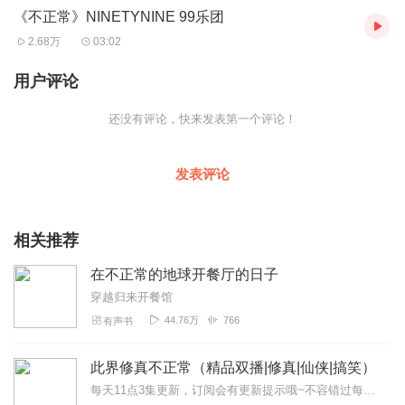
《不正常》NINETYNINE 99乐团
2.68万
03:02
高颜值 中二病
NINETYNINE
五少年组团玩音乐
新歌《不正常》 炙热灵魂 燃起梦想态度
用户评论
NINETYNINE 99
乐团，在最初只是【热血高颜值主唱
小岛
】和【大
哥型龟毛队长吉他手
史丁
】，组成的二人世界小团体，最先插足的
还没有评论，快来发表第一个评论！
是【闷骚游戏宅贝斯手
Kenny
】和【所有乐队都想拥有这样一位小女
子汉最美吉他手
家灵
】。直到，被乐队的诚意和音乐打动的【少女
最爱型男鼓手
暴走
】加入，才让
NINETYNINE 99
乐团正式成军。这
发表评论
样五个性格迥异的少年，却集结成了一支最富生命力、颜值最高的
年轻新生乐团。
相关推荐
2013
年，
NINETYNINE
终于以完整的乐团形式，发行了第一张
EP
《导演她说》。过程中几乎都是自己摸索着弄，自己写歌做音乐制
在不正常的地球开餐厅的日子
作不说，还要自己做设计、自己拍
MV
、自己写文案……可以说是一
穿越归来开餐馆
张“纯手工
DIY
”作品，虽然现在看起来略显简单和稚气，但却也充满
了灵气和勇气。自然界所有物质都有自己的燃点，一到属于自己的
44.76万
766
有声书
燃点就会燃烧，发光发热。而
99
，就是梦想的燃点，给人生赋予能
量的起点。
此界修真不正常（精品双播|修真|仙侠|搞笑）
每天11点3集更新，订阅会有更新提示哦~不容错过每一集！【内容简介】并不是打打杀杀才是修仙，云飞扬自从来到这个世界，就觉得自己对于修仙的认知在不断刷新。风琼门弟...
那时候，在学校和一些家人朋友眼里，他们就是一个“不正常团伙”。