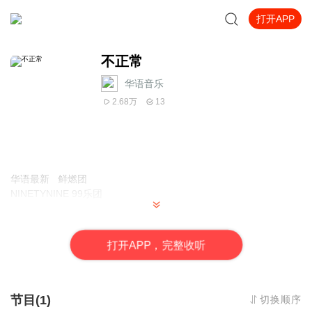
打开APP
不正常
华语音乐
2.68万
13
华语最新
鲜燃团
NINETYNINE 99
乐团
梦想的
燃
点
音乐不设限
第一张创作专辑
打
开
A
P
P，完整收听
首波主打——《不正常》
不正常的我们
最终是会相遇的
节目(1)
切换顺序
因为那是青春和音乐的使命