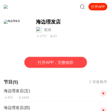
打开APP
海边理发店
配骑
2757
63
打
开
A
P
P，完整收听
节目(5)
切换顺序
海边理发店(五)
671
16:01
海边理发店(四)