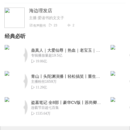
海边理发店
主播:爱读书的文文子
23
2
有声图书
经典必听
蛊真人｜大爱仙尊｜热血｜老宝玉｜多人VIP免费有声剧
专辑播放量超19.5亿
19.06亿
青山丨头陀渊演播丨轻松搞笑丨重生穿越丨古代权谋丨VIP免费 | 多人有声剧
主播粉丝1659万
11.29亿
盗墓笔记 全8部丨豪华CV版丨苏尚卿&边江 领衔 多人有声剧丨冠声文化丨南派三叔
连载节目超七百集
1535.64万