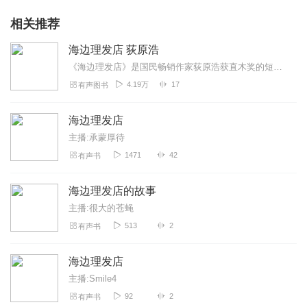
相关推荐
海边理发店 荻原浩
《海边理发店》是国民畅销作家荻原浩获直木奖的短篇小说集。一家原本顾客如织的理发店，不知为何从市中心搬来了这僻静的海边，只有店主一个人在打理。人们怀着不为人知的秘...
4.19万
17
有声图书
海边理发店
主播:承蒙厚待
1471
42
有声书
海边理发店的故事
主播:很大的苍蝇
513
2
有声书
海边理发店
主播:Smile4
92
2
有声书