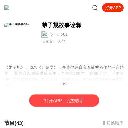
打开APP
弟子规故事诠释
刘云飞01
9101
95
《弟子规》，原名《训蒙文》，是清代教育家李毓秀所作的三言韵
文。 其内容以儒家道德为主，全文共360句、1080个字。《弟子
规》文笔自然流畅，朴实无华，影响深远，在清代文化中占有重要
地位。
"
弟子
"即学生、子弟之义，人人都为人子女，人人都为人弟子，所
以，"弟子"涉及到所有的人，"弟子"不是指小孩，圣贤人的学生都叫
打
开
A
P
P，完整收听
弟子。 "规"就是做人的道理，行为的规范;"规"也是会意字，左边一
个"夫"，右边一个"见"，叫大丈夫的见解。当然大丈夫的见解一定是
随顺圣贤教诲，也就是人生的真理，来做事、来处事待人。《弟子
规》我们来学才能把孩子教好，"教儿教女先教己"，要把儿女教好，
节目(43)
切换顺序
首先要提升自己，自己先学好，这样才能够当好身教的工作。