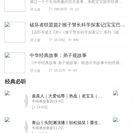
通过一个个生动有趣的历史故事，来教宝宝国学经典启蒙课本弟子规~
296.50万
12
儿童
破坏者联盟篇2·猴子警长科学探案记|宝宝巴士故事
【适听年龄】7岁+《猴子警长科学探案记》系列《破坏者联盟篇1·猴子警长科学探案记》>>>《破坏者联盟篇2·猴子警长科学探案记》>>>《破坏者联盟篇3·猴子警长科...
16.19亿
846
儿童
中华经典故事：弟子规故事
《中华经典故事:弟子规故事》精选中华故事中的经典篇章，在保留传统故事精髓的基础上，更加贴近当代读者的阅读需求，从而使读者更容易领悟经典故事所传达出的优秀传统文化...
16.22万
69
儿童
经典必听
蛊真人｜大爱仙尊｜热血｜老宝玉｜多人VIP免费有声剧
专辑播放量超19.4亿
19.05亿
青山丨头陀渊演播丨轻松搞笑丨重生穿越丨古代权谋丨VIP免费 | 多人有声剧
专辑播放量超11.2亿