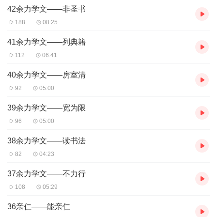
42余力学文——非圣书
中国是具有五千年灿烂文化的文明古国，知恩图报，尊老爱幼，待
人诚恳，这些优良的传统从古至今都为人所熟知，翻开《弟子规》
188
08:25
一读，就仿佛置身于文明当中，置身于做人的伦理大道当中。百善
孝为先。行孝是为人子的本分，《弟子规》告诉我们行孝必须从细
41余力学文——列典籍
小入手，要做到孝心常在，而非一时之念想。“恩欲报，怨欲忘，抱
112
06:41
怨短，报恩长。”
40余力学文——房室清
92
05:00
39余力学文——宽为限
96
05:00
38余力学文——读书法
82
04:23
37余力学文——不力行
108
05:29
36亲仁——能亲仁