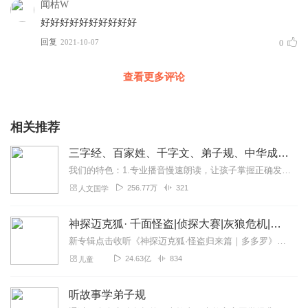
闻枯W
好好好好好好好好好好
回复
2021-10-07
0
查看更多评论
相关推荐
三字经、百家姓、千字文、弟子规、中华成语故事
我们的特色：1.专业播音慢速朗读，让孩子掌握正确发音2.每集增加文字+拼音，适合孩子跟读3.精美的音质体验，让孩子身临其境爱上国学知识适合谁听1.适合各个年龄段...
256.77万
321
人文国学
神探迈克狐· 千面怪盗|侦探大赛|灰狼危机|多多罗
新专辑点击收听《神探迈克狐·怪盗归来篇｜多多罗》！！！>>>点击进入主播橱窗购买《神探迈克狐》系列图书吧!<<<多多罗故事【点击前往】收听多多罗其他好玩有趣的故...
24.63亿
834
儿童
听故事学弟子规