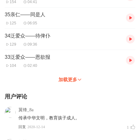
154
04:41
35亲仁——同是人
125
06:05
34泛爱众——待俾仆
129
09:36
33泛爱众——恩欲报
104
02:40
加载更多
用户评论
翼锋_8a
传承中华文明，教育孩子成人。
回复
2020-12-14
1