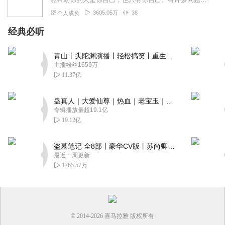
3605.05万
38
个人成长
经典必听
青山丨头陀渊演播丨轻松搞笑丨重生穿越丨古代权谋丨VIP免费 | 多人有声剧
主播粉丝1659万
11.37亿
蛊真人｜大爱仙尊｜热血｜老宝玉｜多人VIP免费有声剧
专辑播放量超19.1亿
19.12亿
盗墓笔记 全8部丨豪华CV版丨苏尚卿&边江 领衔 多人有声剧丨冠声文化丨南派三叔
最近一周更新
1765.57万
© 2014-
2026
喜马拉雅 版权所有