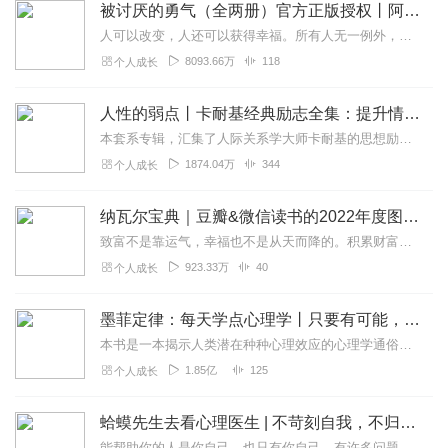
被讨厌的勇气（全两册）官方正版授权丨阿德勒心理学畅销经典｜幸福的勇气
人可以改变，人还可以获得幸福。所有人无一例外，都能如此。——阿德勒心理学一名深陷自卑、无能与不幸福的青年，听到了一名哲人主张的“世界无比单纯，人人都能幸福”便来...
8093.66万
118
个人成长
人性的弱点丨卡耐基经典励志全集：提升情商和沟通技巧
本套系专辑，汇集了人际关系学大师卡耐基的思想励志精华，收录《人性的弱点》《人性的优点》《语言的突破》《美好的人生》《快乐的人生》等所有经典！是卡耐基的经典合辑，...
1874.04万
344
个人成长
纳瓦尔宝典｜豆瓣&微信读书的2022年度图书|从白手起家到财务自由
致富不是靠运气，幸福也不是从天而降的。积累财富和幸福生活是我们可以学习的技能。这本书收集整理了硅谷投资人纳瓦尔在过去十年里通过推特、播客和采访等方式分享的人生智...
923.33万
40
个人成长
墨菲定律：每天学点心理学丨只要有可能，就一定会发生
本书是一本揭示人类潜在种种心理效应的心理学通俗读物，其中最有代表性的即“墨菲定律”。与此同时，从自我认知、经济管理等方面入手，作者引出了数十条对现代人工作和生活...
1.85亿
125
个人成长
蛤蟆先生去看心理医生 | 不苛刻自我，不归咎原生家庭，承担人生责任，学会真正独立丨心理学心理咨询入门读物
能帮助你的人是你自己，也只有你自己。有许多问题需要你向自己发问。比如你能停止自我批判吗？你能对自己好一些吗？也许最重要的问题是，你能开始爱自己吗？书中金句一个...