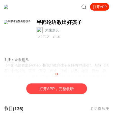
打开APP
半部论语教出好孩子
未来超凡
2.71万
16
主播：未来超凡
《半部论语教出好孩子》是我们教育孩子最好的“指南针”。品读《论
语》中的诚信、正直、宽厚、真诚、谦虚、律己、孝道、勤敏，掸
落心灵上的尘土，重拾人性的淳朴，让孩子的头脑里装进中国伦理
道德的精华和我们民族传统文化的精髓，在立志、学习、修养、处
事等方面受到启发、得到教益，求真、崇善、爱美，让孩子成长为
打
开
A
P
P，完整收听
正直、谦逊、广闻博见、与人为善的人。
一部《论语》，从古延今，长存不息。读《论语》，如听宗师之教
诲，认识其诲人不倦之言行，感受其教书育人之智慧。
节目(136)
切换顺序