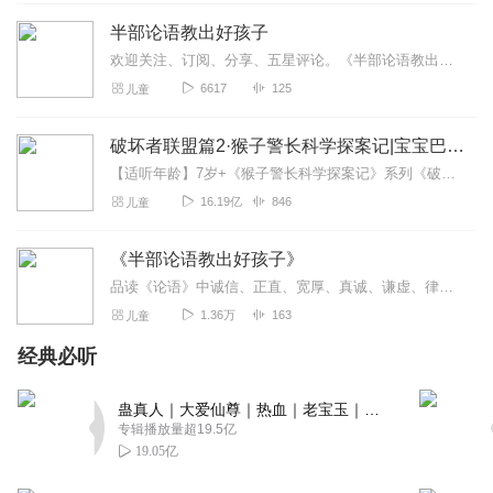
半部论语教出好孩子
欢迎关注、订阅、分享、五星评论。《半部论语教出好孩子》吴学刚编著世界上没有坏孩子，只有笨方法和坏习惯，好孩子是从小培养出来的。半部《论语》治天下。《论语》是一...
6617
125
儿童
破坏者联盟篇2·猴子警长科学探案记|宝宝巴士故事
【适听年龄】7岁+《猴子警长科学探案记》系列《破坏者联盟篇1·猴子警长科学探案记》>>>《破坏者联盟篇2·猴子警长科学探案记》>>>《破坏者联盟篇3·猴子警长科...
16.19亿
846
儿童
《半部论语教出好孩子》
品读《论语》中诚信、正直、宽厚、真诚、谦虚、律己、孝道、勤敏，让孩子的头脑里装进中国伦理道德的精华和我们民族传统文化的精髓，在立志、学习、修养、处事等方面受到启...
1.36万
163
儿童
经典必听
蛊真人｜大爱仙尊｜热血｜老宝玉｜多人VIP免费有声剧
专辑播放量超19.5亿
19.05亿