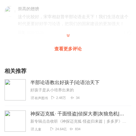
崇高的翅膀
这个比较好，宋宰相赵普半部论语走天下！我们生活在这个
时代更要好好学习论语，把我们的国家建设的更加强大！
回复
2020-12-25
3
貍貍Lily
查看更多评论
好好听，讲的清楚，明白，易懂，推荐
回复
2020-12-21
1
相关推荐
泡饭910ks
半部论语教出好孩子|论语治天下
这种人就是一件小事不计较那么重要
好孩子是从小培养出来的
回复
2020-12-18
1
2.48万
34
有声图书
神探迈克狐· 千面怪盗|侦探大赛|灰狼危机|多多罗
新专辑点击收听《神探迈克狐·怪盗归来篇｜多多罗》！！！>>>点击进入主播橱窗购买《神探迈克狐》系列图书吧!<<<多多罗故事【点击前往】收听多多罗其他好玩有趣的故...
24.64亿
834
儿童