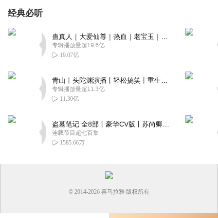
经典必听
蛊真人｜大爱仙尊｜热血｜老宝玉｜多人VIP免费有声剧
专辑播放量超19.6亿
19.07亿
青山丨头陀渊演播丨轻松搞笑丨重生穿越丨古代权谋丨VIP免费 | 多人有声剧
专辑播放量超11.3亿
11.30亿
盗墓笔记 全8部丨豪华CV版丨苏尚卿&边江 领衔 多人有声剧丨冠声文化丨南派三叔
连载节目超七百集
1585.66万
© 2014-
2026
喜马拉雅 版权所有