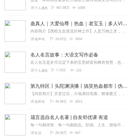
467.98万
1058
个人成长
蛊真人｜大爱仙尊｜热血｜老宝玉｜多人VIP免费有声剧
内容简介【黑暗文反派流封神之作】人是万物之灵，蛊是天地真精。一个穿越者不断重生的故事。一个养蛊、炼蛊、用蛊的奇特世界。配音组（男角色）老宝玉旁白...
19.07亿
3434
有声书
名人名言故事：大语文写作必备
名人名言是岁月沉淀下来的宝贵财富和稀有智慧，也是名人成功经验的提炼和人生感悟的浓缩，字字珠玑，句句精华。一席良言，足以让听众精神振奋。本专辑收录的名言...
7.70万
122
个人成长
第九特区丨头陀渊演播丨搞笑热血都市丨伪戒丨VIP免费多人有声剧
【内容简介】灾变过后，大地满目疮痍。粮食匮乏，资源紧俏，局势混乱……一位从待规划区杀出来的青年，背对着漫天黄沙，孤身来到九区谋生，却不曾想偶然结识三五好友，一念...
44.36亿
2813
有声书
箴言选自名人名著 | 自友邻优课 有道
每一句都添智，每一句都励志。职场、人生，烦恼不惧，每一句都给你无限的勇气和力量。本专辑内容选自友邻优课单向历和有道词典一句跟读，很阳光励志的内容，希望大家喜欢。...
28.36万
647
生活