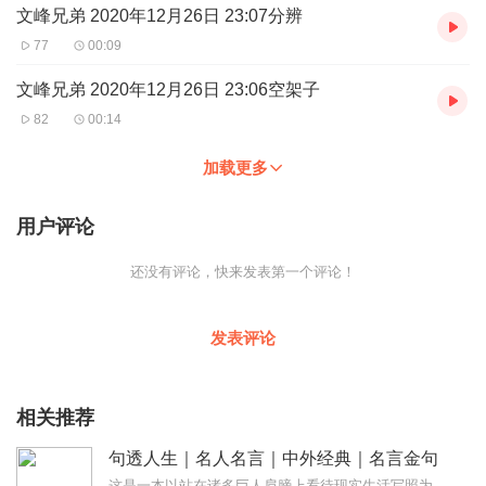
文峰兄弟 2020年12月26日 23:07分辨
77
00:09
文峰兄弟 2020年12月26日 23:06空架子
82
00:14
加载更多
用户评论
还没有评论，快来发表第一个评论！
发表评论
相关推荐
句透人生｜名人名言｜中外经典｜名言金句
这是一本以站在诸多巨人肩膀上看待现实生活写照为题材的书。那些被时代所认可，且用毕生经历写下充满人生智慧的句子，希望能够为还在为生活所困和正在受挫折的人提供源源不...