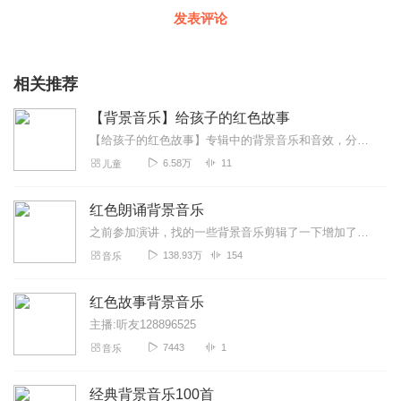
发表评论
相关推荐
【背景音乐】给孩子的红色故事
【给孩子的红色故事】专辑中的背景音乐和音效，分享给孩子们作为朗诵、讲故事的配乐，希望能给孩子们的朗诵和故事锦上添花！愿所有的孩子们都能快乐成长！音乐与音效的后期...
6.58万
11
儿童
红色朗诵背景音乐
之前参加演讲，找的一些背景音乐剪辑了一下增加了时长分享给大家，如果对您有帮助的，辛苦您订个阅，打个call，谢谢支持！喜马拉雅下载下来的文件要改下文件属性才能用...
138.93万
154
音乐
红色故事背景音乐
主播:听友128896525
7443
1
音乐
经典背景音乐100首