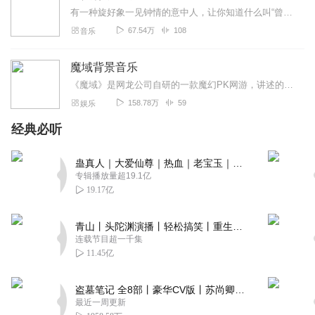
有一种旋好象一见钟情的意中人，让你知道什么叫“曾经沧海难为水，除却巫山不是云”；有一种旋律好似相思成灾的恋人，让你体会什么叫“衣带渐宽终不悔，为伊消得人憔悴”；...
67.54万
108
音乐
魔域背景音乐
《魔域》是网龙公司自研的一款魔幻PK网游，讲述的是人到神的转变，再到与魔族对抗的作战。《魔域》先后推出11个资料片，正式版、掉钱版、BOSS版、怀旧版四大版本同...
158.78万
59
娱乐
经典必听
蛊真人｜大爱仙尊｜热血｜老宝玉｜多人VIP免费有声剧
专辑播放量超19.1亿
19.17亿
青山丨头陀渊演播丨轻松搞笑丨重生穿越丨古代权谋丨VIP免费 | 多人有声剧
连载节目超一千集
11.45亿
盗墓笔记 全8部丨豪华CV版丨苏尚卿&边江 领衔 多人有声剧丨冠声文化丨南派三叔
最近一周更新