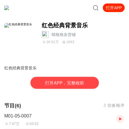
打开APP
红色经典背景音乐
晴格格杂货铺
28.91万
1693
红色经典背景音乐
打
开
A
P
P，完整收听
节目(6)
切换顺序
M01-05-0007
7.47万
03:52