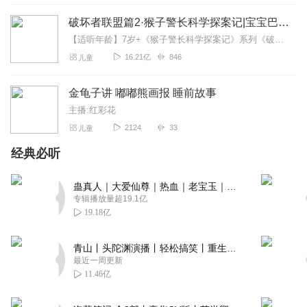
回复
2022-12-13
0
破坏者联盟篇2·猴子警长科学探案记|宝宝巴士故事
【适听年龄】7岁+《猴子警长科学探案记》系列《破坏者联盟篇1·猴子警长科学探案记》>>>《破坏者联盟篇2·猴子警长科学探案记》>>>《破坏者联盟篇3·猴子警长科...
听友516655043
16.21亿
846
儿童
唱歌几句说怎么不说一百遍
回复
2026-04-29
0
金龟子讲 嘟嘟熊画报 睡前故事
主播:红彩花
1539385kwdv
2124
33
儿童
好听，有知识点，又有趣。
经典必听
回复
2023-01-27
0
蛊真人｜大爱仙尊｜热血｜老宝玉｜多人VIP免费有声剧
专辑播放量超19.1亿
19.18亿
青山丨头陀渊演播丨轻松搞笑丨重生穿越丨古代权谋丨VIP免费 | 多人有声剧
最近一周更新
11.46亿