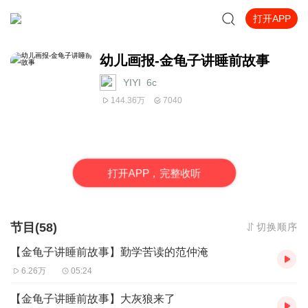
打开APP
幼儿画报-金龟子讲睡前故事
YIYI_6c
144.36万
7040
打
开
A
P
P，完整收听
节目(58)
切换顺序
【金龟子讲睡前故事】勤学苦读的范仲淹
6.26万
05:24
【金龟子讲睡前故事】大灰狼来了