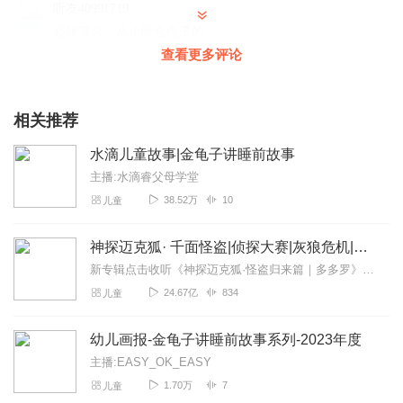
听友40991719
必须满分，从小听金龟子的
查看更多评论
回复
2022-12-31
1
听友416720782
相关推荐
童年的回忆，失眠的我感觉很舒服
回复
2022-08-12
1
水滴儿童故事|金龟子讲睡前故事
主播:水滴睿父母学堂
Rainbow_vc8
38.52万
10
儿童
外孙特别爱听金龟子讲故事
回复
2021-10-11
0
神探迈克狐· 千面怪盗|侦探大赛|灰狼危机|多多罗
新专辑点击收听《神探迈克狐·怪盗归来篇｜多多罗》！！！>>>点击进入主播橱窗购买《神探迈克狐》系列图书吧!<<<多多罗故事【点击前往】收听多多罗其他好玩有趣的故...
袁红燕_ao
24.67亿
834
儿童
谜语答案说好的公布的呢？ 不靠谱
回复
2023-12-04
0
幼儿画报-金龟子讲睡前故事系列-2023年度
主播:EASY_OK_EASY
蛋仔派对丨红小豆
1.70万
7
儿童
什么一个异类巳也 乙豚一个心理心坚定