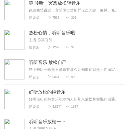
静.聆听｜冥想放松轻音乐
德彪西曾说过，音乐像自然那样无边无际，像风、像天空、像海洋。而那些唯美舒缓的钢琴曲更是有着某种神奇能量，使人身心愉快、抒解烦恼，消耗深层负压指数，进入潜意识放松...
7536
301
音乐
放松心情，听听音乐吧
主播:你真香甜
1292
37
音乐
听听音乐 放松自己
静下来听一听是不是总有那么几句歌词就是为你而写呢或者总有那么几首歌的副歌部分你会不由自主的一起唱我是主播-爱养喵的十八子关注我让我们一起静心听歌欢迎订阅每周一...
5061
99
音乐
好听放松的纯音乐
好听轻松的纯音乐能够为人们带来放松和愉悦的感受，独特的旋律和情感表达，为人们提供了一个放松心情、享受宁静的美好空间。
5.87万
1667
音乐
听听音乐放松一下
主播:丽丽在路上