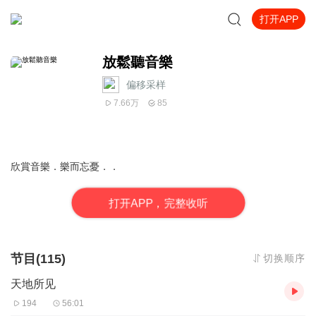
打开APP
放鬆聽音樂
偏移采样
7.66万
85
欣賞音樂．樂而忘憂．．
打
开
A
P
P，完整收听
节目(115)
切换顺序
天地所见
194
56:01