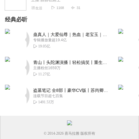
1168
31
生活
经典必听
蛊真人｜大爱仙尊｜热血｜老宝玉｜多人VIP免费有声剧
专辑播放量超19.4亿
19.05亿
青山丨头陀渊演播丨轻松搞笑丨重生穿越丨古代权谋丨VIP免费 | 多人有声剧
主播粉丝1659万
11.27亿
盗墓笔记 全8部丨豪华CV版丨苏尚卿&边江 领衔 多人有声剧丨冠声文化丨南派三叔
连载节目超七百集
1491.53万
© 2014-
2026
喜马拉雅 版权所有