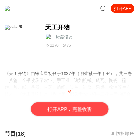
打开APP
天工开物
故磊溪边
2270
75
《天工开物》由宋应星初刊于1637年（明崇祯十年丁丑），共三卷
十八篇，全书收录了农业、手工业，诸如机械、砖瓦、陶瓷、硫
磺、烛、纸、兵器、火药、纺织、染色、制盐、采煤、榨油等生产
技术。《天工开物》是世界上第一部关于农业和手工业生产的综合
性著作，是中国古代一部综合性的科学技术著作，有人也称它是一
部百科全书式的著作，作者是明朝科学家宋应星。外国学者称它
打
开
A
P
P，完整收听
为“中国17世纪的工艺百科全书”。作者在书中强调人类要和自然相协
调、人力要与自然力相配合。是中国科技史料中保留最为丰富的一
部，它更多地着眼于手工业，反映了中国明代末年出现资本主义萌
节目(18)
切换顺序
芽时期的生产力状况。