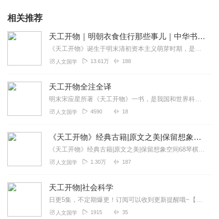
相关推荐
天工开物｜明朝衣食住行那些事儿｜中华书局白话经典
《天工开物》诞生于明末清初资本主义萌芽时期，是当时经世致用这一实学思潮的产物，被誉为中国十七世纪的生产工艺百科全书。全书按照食、衣、住、行、用的大体顺序编写，从...
13.61万
188
人文国学
天工开物全注全译
明末宋应星所著《天工开物》一书，是我国和世界科技目前一部有关农业和手工业技术的百科全书式的重要文献。共三卷十八篇，收录了农业、手工业等30多个行业、130多项生...
4590
18
人文国学
《天工开物》经典古籍|原文之美|保留想象空间68
《天工开物》经典古籍|原文之美|保留想象空间68琴棋书画：《古琴老八张》《古琴CD精粹》《秦腔曲牌集》《常用书法字帖》《书法史小讲》诗酒花茶：《李白诗集导读》《...
1.30万
187
人文国学
天工开物|社会科学
日更5集，不定期爆更！订阅可以收到更新提醒哦~【内容简介】在古老华夏的广袤土地上，文化之树深深扎根，源自人类非凡创造力的灌溉，结出了璀璨的农业文明之果。从远...
1915
35
人文国学