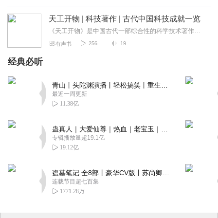
天工开物 | 科技著作 | 古代中国科技成就一览
《天工开物》是中国古代一部综合性的科学技术著作，作品内容按照“贵五谷而贱金玉”的原则分上中下三卷，其下又细分为十八篇，记载了农业、手工业下不同的生产技术门类。各...
256
19
有声书
经典必听
青山丨头陀渊演播丨轻松搞笑丨重生穿越丨古代权谋丨VIP免费 | 多人有声剧
最近一周更新
11.38亿
蛊真人｜大爱仙尊｜热血｜老宝玉｜多人VIP免费有声剧
专辑播放量超19.1亿
19.12亿
盗墓笔记 全8部丨豪华CV版丨苏尚卿&边江 领衔 多人有声剧丨冠声文化丨南派三叔
连载节目超七百集
1771.28万