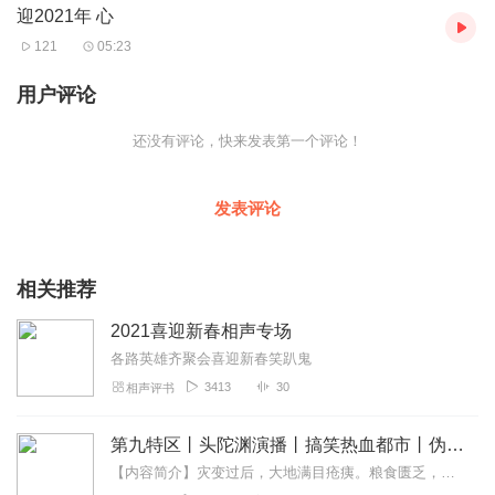
迎2021年 心
121
05:23
用户评论
还没有评论，快来发表第一个评论！
发表评论
相关推荐
2021喜迎新春相声专场
各路英雄齐聚会喜迎新春笑趴鬼
3413
30
相声评书
第九特区丨头陀渊演播丨搞笑热血都市丨伪戒丨VIP免费多人有声剧
【内容简介】灾变过后，大地满目疮痍。粮食匮乏，资源紧俏，局势混乱……一位从待规划区杀出来的青年，背对着漫天黄沙，孤身来到九区谋生，却不曾想偶然结识三五好友，一念...