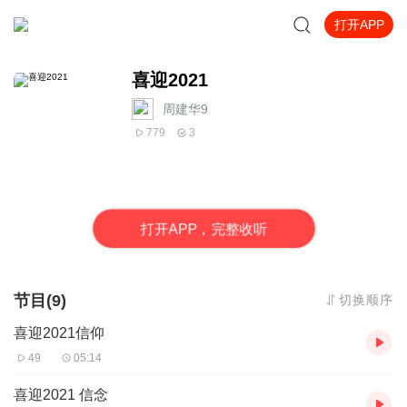
打开APP
喜迎2021
周建华9
779
3
打
开
A
P
P，完整收听
节目(9)
切换顺序
喜迎2021信仰
49
05:14
喜迎2021 信念