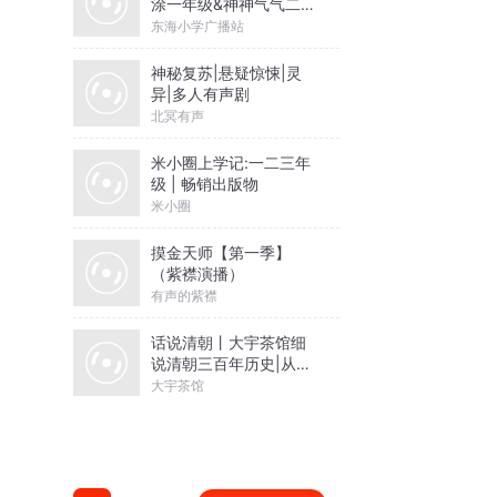
涂一年级&神神气气二年
级
东海小学广播站
神秘复苏|悬疑惊悚|灵
异|多人有声剧
北冥有声
米小圈上学记:一二三年
级 | 畅销出版物
米小圈
摸金天师【第一季】
（紫襟演播）
有声的紫襟
话说清朝丨大宇茶馆细
说清朝三百年历史|从努
尔哈赤到末代皇帝溥仪|
大宇茶馆
康熙雍正乾隆