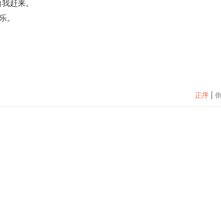
向我赶来。
乐。
正序
|