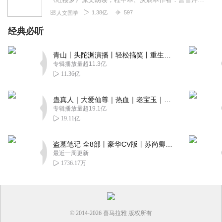
1.38亿
597
人文国学
经典必听
青山丨头陀渊演播丨轻松搞笑丨重生穿越丨古代权谋丨VIP免费 | 多人有声剧
专辑播放量超11.3亿
11.36亿
蛊真人｜大爱仙尊｜热血｜老宝玉｜多人VIP免费有声剧
专辑播放量超19.1亿
19.11亿
盗墓笔记 全8部丨豪华CV版丨苏尚卿&边江 领衔 多人有声剧丨冠声文化丨南派三叔
最近一周更新
1736.17万
© 2014-
2026
喜马拉雅 版权所有