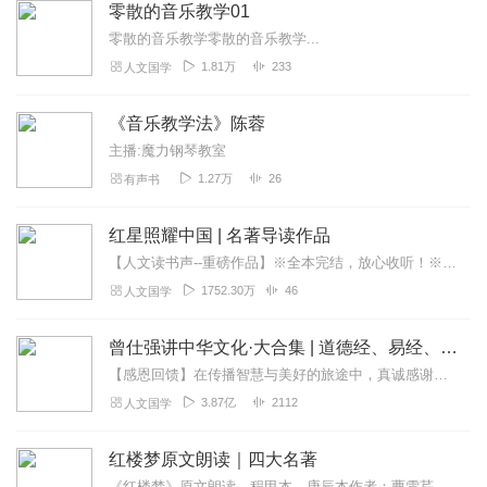
零散的音乐教学01
零散的音乐教学零散的音乐教学...
1.81万
233
人文国学
《音乐教学法》陈蓉
主播:魔力钢琴教室
1.27万
26
有声书
红星照耀中国 | 名著导读作品
【人文读书声--重磅作品】※全本完结，放心收听！※八年级（上）语文教科书名著导读指定作品，同名有声书！※著名翻译家董乐山先生权威中文译本！※人民文学出版...
1752.30万
46
人文国学
曾仕强讲中华文化·大合集 | 道德经、易经、三国演义中的国学
【感恩回馈】在传播智慧与美好的旅途中，真诚感谢每一位伙伴的温暖陪伴与鼎力支持！欢迎曾仕强学堂粉丝听友们入群交流，更多新鲜玩法和福利活动等你！添加微信：zengf...
3.87亿
2112
人文国学
红楼梦原文朗读｜四大名著
《红楼梦》原文朗读，程甲本、庚辰本作者：曹雪芹，朗读：白云出岫、蓝色百合《红楼梦》程甲本和庚辰本是该书两大重要版本。程甲本由程伟元和高鹗于乾隆五十六年（1791...