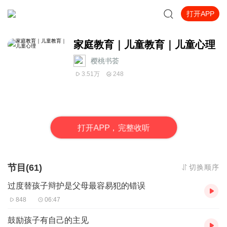
打开APP
家庭教育｜儿童教育｜儿童心理
樱桃书荟
3.51万
248
打
开
A
P
P，完整收听
节目(61)
切换顺序
过度替孩子辩护是父母最容易犯的错误
848
06:47
鼓励孩子有自己的主见