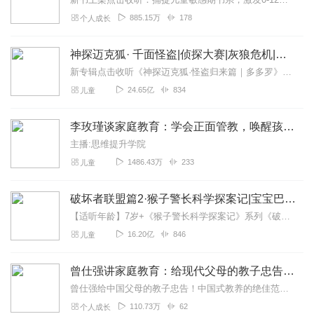
885.15万
178
个人成长
神探迈克狐· 千面怪盗|侦探大赛|灰狼危机|多多罗
新专辑点击收听《神探迈克狐·怪盗归来篇｜多多罗》！！！>>>点击进入主播橱窗购买《神探迈克狐》系列图书吧!<<<多多罗故事【点击前往】收听多多罗其他好玩有趣的故...
24.65亿
834
儿童
李玫瑾谈家庭教育：学会正面管教，唤醒孩子自律
主播:思维提升学院
1486.43万
233
儿童
破坏者联盟篇2·猴子警长科学探案记|宝宝巴士故事
【适听年龄】7岁+《猴子警长科学探案记》系列《破坏者联盟篇1·猴子警长科学探案记》>>>《破坏者联盟篇2·猴子警长科学探案记》>>>《破坏者联盟篇3·猴子警长科...
16.20亿
846
儿童
曾仕强讲家庭教育：给现代父母的教子忠告 原声版
曾仕强给中国父母的教子忠告！中国式教养的绝佳范本！销量突破十万册的家教畅销书！本专辑共62集，每周一三五日早8点更新；【专辑亮点】●曾仕强正版原声，亲自讲解中国...
110.73万
62
个人成长