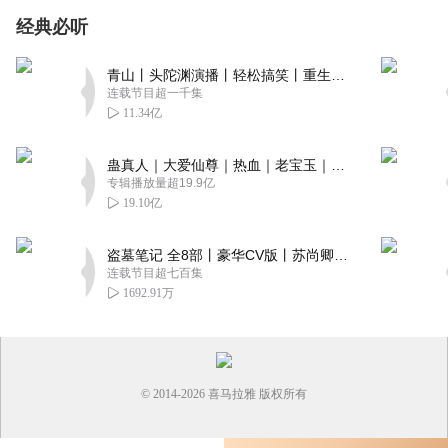
经典必听
青山丨头陀渊演播丨轻松搞笑丨重生穿越丨古代权谋丨VIP免费 | 多人有声剧
连载节目超一千集
11.34亿
蛊真人｜大爱仙尊｜热血｜老宝玉｜多人VIP免费有声剧
专辑播放量超19.9亿
19.10亿
盗墓笔记 全8部丨豪华CV版丨苏尚卿&边江 领衔 多人有声剧丨冠声文化丨南派三叔
连载节目超七百集
1692.91万
© 2014-
2026
喜马拉雅 版权所有