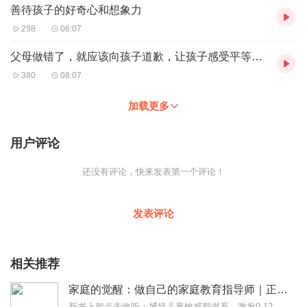
善待孩子的好奇心和想象力
298
06:07
父母做错了，就应该向孩子道歉，让孩子感受平等和尊重
380
08:07
加载更多
用户评论
还没有评论，快来发表第一个评论！
发表评论
相关推荐
家庭的觉醒：做自己的家庭教育指导师｜正面管教孩子
新书上架点击收听：捕捉儿童敏感期书系，激发0-12岁孩子潜能｜著名教育学家、儿童心理学家孙瑞雪，30年研究经验｜全新作品《在爱中成长》火热上市作者：美国哥伦比亚...