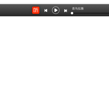
喜马拉雅
开放平台
云剪辑
对接海量精彩内容
在线音频剪辑神器
关于我们
联系我
Copyright © 2012-