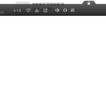
神秘复苏|悬疑惊悚|灵
异|多人有声剧
x
1.0
:00
北冥有声
摸金天师【第一季】
（紫襟演播）
有声的紫襟
手机端
企业版
电脑端
员工学习，企业买单
版权声明
自律承诺
：400-838-5616