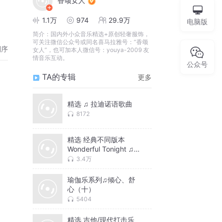
香颂女人
1.1万
974
29.9万
电脑版
简介：
国内外小众音乐精选+原创轻奢服饰，
可关注微信公众号或同名喜马拉雅号：“香颂
倒序
女人”，也可加本人微信号：youya-2009 友
情音乐互动。
公众号
TA的专辑
更多
精选 ♫ 拉迪诺语歌曲
8172
精选 经典不同版本
Wonderful Tonight ♫
迷人的夜晚
3.4万
瑜伽乐系列♫倾心、舒
心（十）
5404
精选 吉他/现代打击乐