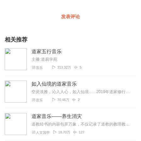
发表评论
相关推荐
道家五行音乐
主播:道易学苑
313.32万
5
音乐
如入仙境的道家音乐
空灵淡雅，沁入人心，如入仙境......2019年道家修行入门已整理完毕，公众微信：daojiays回复：rm...
70.46万
2
音乐
道家音乐——养生消灾
道教经书的内容包罗万象，不仅记录了道教的教理教义、教规教戒、修炼方术、斋醮科仪，还保留了中国古代哲学、文学、医药学、养生学、化学、音乐、地理等多种学科的珍贵资料...
18.70万
127
人文国学