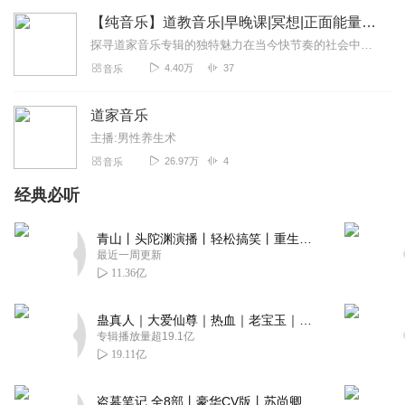
【纯音乐】道教音乐|早晚课|冥想|正面能量道家音乐
探寻道家音乐专辑的独特魅力在当今快节奏的社会中，人们在忙碌的生活里渴望着心灵的慰藉，而道家音乐专辑宛如一座宁静的港湾，为我们带来诸多独特的益处。从专业角度来看，...
4.40万
37
音乐
道家音乐
主播:男性养生术
26.97万
4
音乐
经典必听
青山丨头陀渊演播丨轻松搞笑丨重生穿越丨古代权谋丨VIP免费 | 多人有声剧
最近一周更新
11.36亿
蛊真人｜大爱仙尊｜热血｜老宝玉｜多人VIP免费有声剧
专辑播放量超19.1亿
19.11亿
盗墓笔记 全8部丨豪华CV版丨苏尚卿&边江 领衔 多人有声剧丨冠声文化丨南派三叔