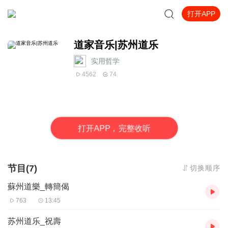
打开APP
道家音乐|苏州道乐
实用哲学
4562
74
打
开
A
P
P，完整收听
节目(7)
切换顺序
蘇州道樂_轉簡偈
763
13:45
苏州道乐_祝壽